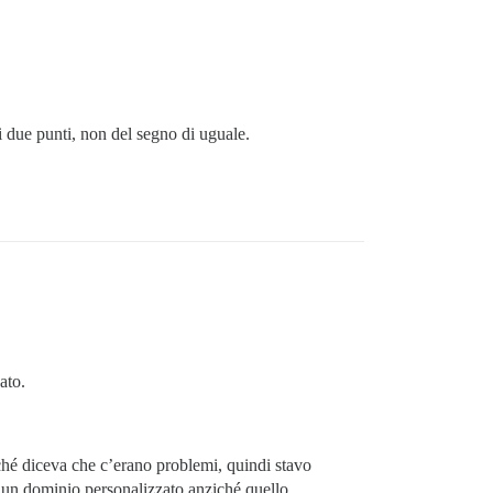
i due punti, non del segno di uguale.
ato.
é diceva che c’erano problemi, quindi stavo
a un dominio personalizzato anziché quello