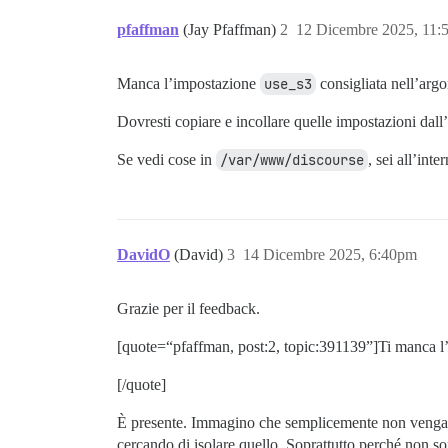
pfaffman
(Jay Pfaffman)
2
12 Dicembre 2025, 11:
Manca l’impostazione
use_s3
consigliata nell’argo
Dovresti copiare e incollare quelle impostazioni dall
Se vedi cose in
/var/www/discourse
, sei all’int
DavidO
(David)
3
14 Dicembre 2025, 6:40pm
Grazie per il feedback.
[quote=“pfaffman, post:2, topic:391139”]Ti manca 
[/quote]
È presente. Immagino che semplicemente non venga 
cercando di isolare quello. Soprattutto perché non s