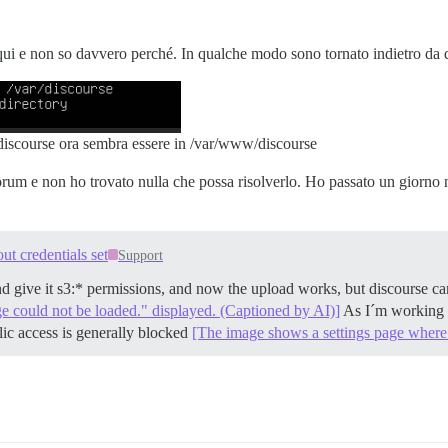
i e non so davvero perché. In qualche modo sono tornato indietro da q
r/discourse ora sembra essere in /var/www/discourse
orum e non ho trovato nulla che possa risolverlo. Ho passato un giorno 
t credentials set
Support
d give it s3:* permissions, and now the upload works, but discourse can
age could not be loaded." displayed. (Captioned by AI)]
As I´m working i
blic access is generally blocked
[The image shows a settings page where 