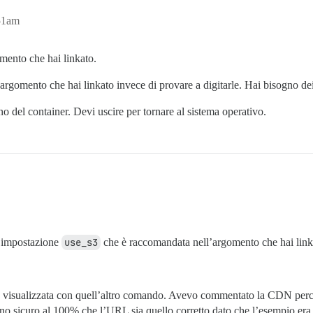
51am
mento che hai linkato.
’argomento che hai linkato invece di provare a digitarle. Hai bisogno de
erno del container. Devi uscire per tornare al sistema operativo.
l’impostazione
use_s3
che è raccomandata nell’argomento che hai link
visualizzata con quell’altro comando. Avevo commentato la CDN perch
ono sicuro al 100% che l’URL sia quello corretto dato che l’esempio er