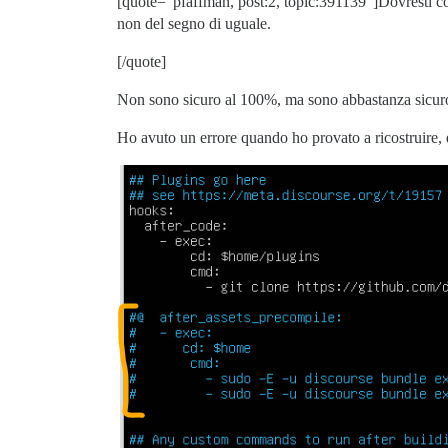
[quote=“pfaffman, post:2, topic:391139”]Dovresti cop
non del segno di uguale.
[/quote]
Non sono sicuro al 100%, ma sono abbastanza sicuro di
Ho avuto un errore quando ho provato a ricostruire,