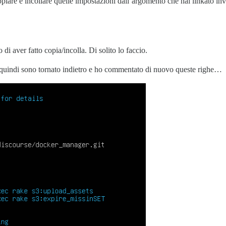
iare e incollare quelle impostazioni dall’argomento che hai linkato inve
 aver fatto copia/incolla. Di solito lo faccio.
 quindi sono tornato indietro e ho commentato di nuovo queste righe…