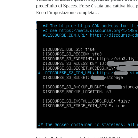
predefinito di Spaces. Forse è stata una cattiva idea
Ecco l’impostazione completa…