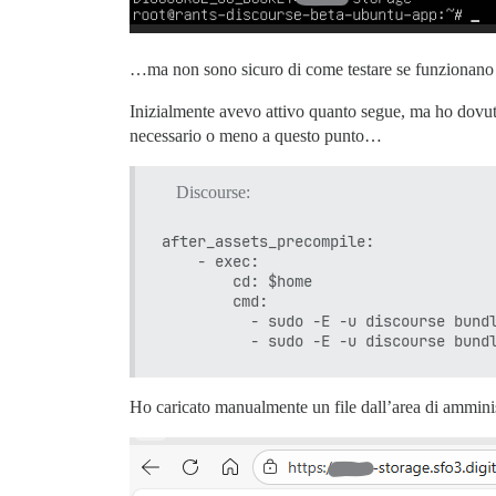
…ma non sono sicuro di come testare se funzionano e
Inizialmente avevo attivo quanto segue, ma ho dovut
necessario o meno a questo punto…
Discourse:
after_assets_precompile:

    - exec:

        cd: $home

        cmd:

          - sudo -E -u discourse bundl
Ho caricato manualmente un file dall’area di amminis