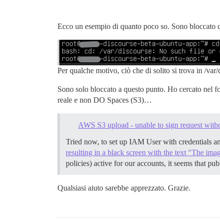
Ecco un esempio di quanto poco so. Sono bloccato qu
Per qualche motivo, ciò che di solito si trova in /va
Sono solo bloccato a questo punto. Ho cercato nel f
reale e non DO Spaces (S3)…
AWS S3 upload - unable to sign request withou
Tried now, to set up IAM User with credentials an
resulting in a black screen with the text "The im
policies) active for our accounts, it seems that pu
Qualsiasi aiuto sarebbe apprezzato. Grazie.