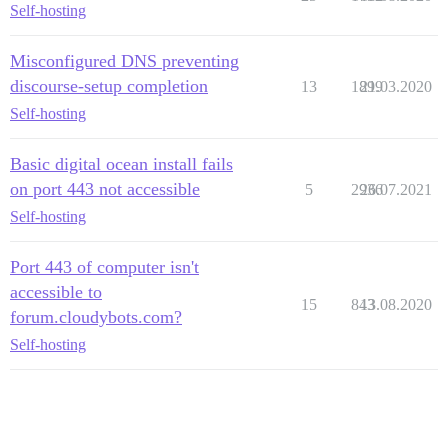
Self-hosting
Misconfigured DNS preventing
discourse-setup completion
13
1899
21.03.2020
Self-hosting
Basic digital ocean install fails
on port 443 not accessible
5
2936
26.07.2021
Self-hosting
Port 443 of computer isn't
accessible to
15
843
13.08.2020
forum.cloudybots.com?
Self-hosting