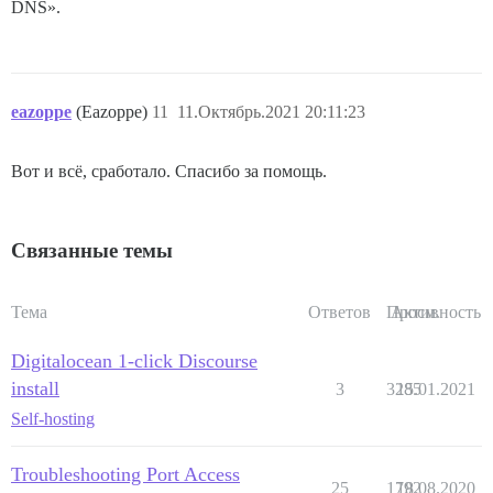
DNS».
eazoppe
(Eazoppe)
11
11.Октябрь.2021 20:11:23
Вот и всё, сработало. Спасибо за помощь.
Связанные темы
Тема
Ответов
Просм.
Активность
Digitalocean 1-click Discourse
install
3
3285
15.01.2021
Self-hosting
Troubleshooting Port Access
25
1792
18.08.2020