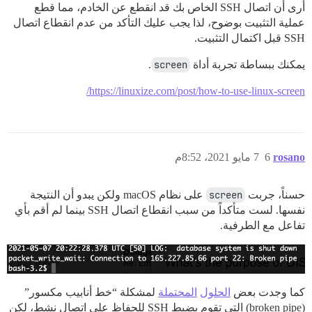
أرى أن اتصال SSH الخاص بك قد انقطع عن الخادم، مما قطع
عملية التثبيت بوضوح، لذا يجب عليك التأكد من عدم انقطاع اتصال
SSH قبل اكتمال التثبيت.
يمكنك ببساطة تجربة أداة
screen
.
https://linuxize.com/post/how-to-use-linux-screen/
rosano
6
7 مايو 2021، 8:52م
حسناً، جربت
screen
على نظام macOS ولكن يبدو أن النتيجة
نفسها. لست متأكداً من سبب انقطاع اتصال SSH بينما لم أقم بأي
تفاعل مع الطرفية.
كما وجدت بعض
الحلول
المحتملة
لمشكلة “خط أنابيب مكسور”
(broken pipe) التي تقوم بضبط SSH للحفاظ على اتصال نشط، لكن