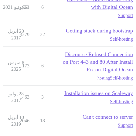
with Digital Ocean
6
22 يونيو 2021
961
Support
Getting stuck during bootstrap
20 أبريل
3279
22
2017
Self-hosting
Discourse Refused Connection
on Port 443 and 80 After Install
8 مارس
173
6
2025
Fix on Digital Ocean
Self-hosting
hosting
Installation issues on Scaleway
28 يوليو
1463
3
2017
Self-hosting
Can't connect to server
10 أبريل
2046
18
2019
Support