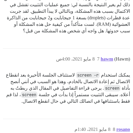
ذلك لم يغير النتيجة بالنسبة لي: جميع عمليات التثبيت تفشل في
الاكتمال بسبب هذه المشكلة، وبالتالي لا يبدأ التطبيق. لقد جربت
عدة قطرات (droplets) بسعة 1 جيجابايت و2 جيجابايت من الذاكرة
العشوائية (RAM). لست متأكداً من كيفية حل هذه المشكلة أو
سبب حدوثها. هل واجه أي شخص هذه المشكلة من قبل؟
(Hawm)
hawm
7
8 مايو 2021، 4:00ص
يمكنك استخدام
screen -r
لاستئناف الجلسة الأخيرة بعد انقطاع
الاتصال ثم إعادة الاتصال بالخادم، وهذا هو السبب في أنني أنصح
بأداة
screen
. يرجى قراءة التفاصيل في المقال الذي ربطتُ به
أعلاه. سيبقى التثبيت مستمراً إذا بدأت في جلسة
screen
، لذا قم
فقط باستئنافها في اتصالك التالي في حال انقطع الاتصال.
rosano
8
8 مايو 2021، 1:40م