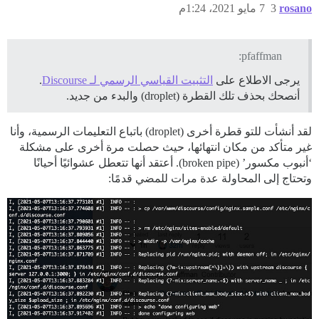
rosano
3
7 مايو 2021، 1:24م
pfaffman:
يرجى الاطلاع على
التثبيت القياسي الرسمي لـ Discourse
.
أنصحك بحذف تلك القطرة (droplet) والبدء من جديد.
لقد أنشأت للتو قطرة أخرى (droplet) باتباع التعليمات الرسمية، وأنا
غير متأكد من مكان انتهائها، حيث حصلت مرة أخرى على مشكلة
‘أنبوب مكسور’ (broken pipe). أعتقد أنها تتعطل عشوائيًا أحيانًا
وتحتاج إلى المحاولة عدة مرات للمضي قدمًا: