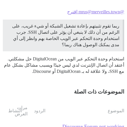
@mrus@merveilles.town اقترح
ربما تقوم تثبيتهم بإعادة تشغيل الشبكة أو شيء غريب، على
الرغم من أن ذلك لا ينبغي أن يؤثر على اتصال SSH. جرب
استخدام وحدة التحكم عبر الويب الخاصة بهم وانظر إلى أي
مدى يمكنك الوصول هناك ربما؟
استخدام وحدة التحكم عبر الويب من DigitalOcean حل مشكلتي.
أعتقد أن اتصال الإنترنت لدي ليس جيدًا ويسبب مشاكل بشكل عام
مع SSH، ولا علاقة له بـ DigitalOcean أو Discourse.
الموضوعات ذات الصلة
مرات
الموضوع
الردود
النشاط
العرض
Discourse Forum not working