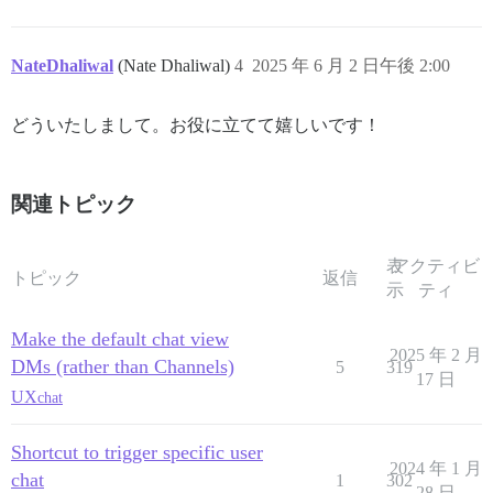
NateDhaliwal
(Nate Dhaliwal)
4
2025 年 6 月 2 日午後 2:00
どういたしまして。お役に立てて嬉しいです！
関連トピック
表
アクティビ
トピック
返信
示
ティ
Make the default chat view
2025 年 2 月
DMs (rather than Channels)
5
319
17 日
UX
chat
Shortcut to trigger specific user
2024 年 1 月
chat
1
302
28 日