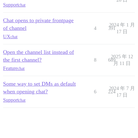
Support
chat
Chat opens to private frontpage
2024 年 1 月
of channel
4
391
17 日
UX
chat
Open the channel list instead of
2025 年 12
the first channel?
8
689
月 11 日
Feature
chat
Some way to set DMs as default
2024 年 7 月
when opening chat?
6
224
17 日
Support
chat