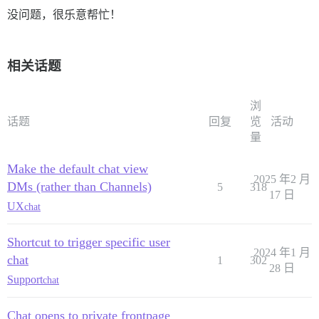
没问题，很乐意帮忙！
相关话题
浏
话题
回复
览
活动
量
Make the default chat view
2025 年2 月
DMs (rather than Channels)
5
318
17 日
UX
chat
Shortcut to trigger specific user
2024 年1 月
chat
1
302
28 日
Support
chat
Chat opens to private frontpage