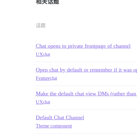
相关话题
话题
Chat opens to private frontpage of channel
UX
chat
Open chat by default or remember if it was 
Feature
chat
Make the default chat view DMs (rather than
UX
chat
Default Chat Channel
Theme component