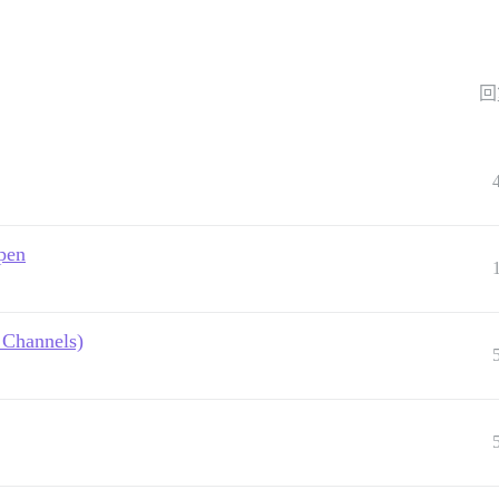
回
open
 Channels)