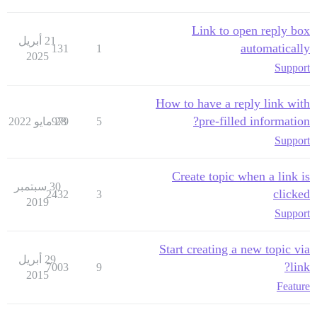
Link to open reply box
21 أبريل
automatically
131
1
2025
Support
How to have a reply link with
pre-filled information?
5
28 مايو 2022
979
Support
Create topic when a link is
30 سبتمبر
clicked
2432
3
2019
Support
Start creating a new topic via
29 أبريل
link?
7003
9
2015
Feature