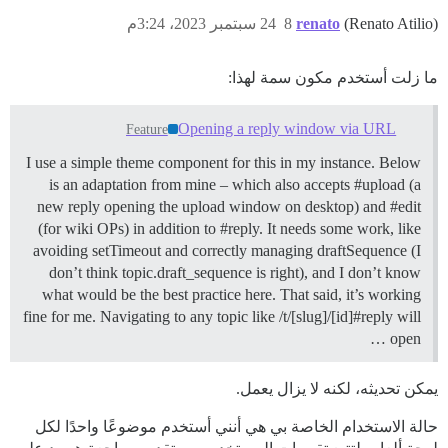
(Renato Atilio)
renato
8
24 سبتمبر 2023، 3:24م
ما زلت أستخدم مكون سمة لهذا:
Opening a reply window via URL
Feature
I use a simple theme component for this in my instance. Below
is an adaptation from mine – which also accepts #upload (a
new reply opening the upload window on desktop) and #edit
(for wiki OPs) in addition to #reply. It needs some work, like
avoiding setTimeout and correctly managing draftSequence (I
don’t think topic.draft_sequence is right), and I don’t know
what would be the best practice here. That said, it’s working
fine for me. Navigating to any topic like /t/[slug]/[id]#reply will
open …
يمكن تحديثه، لكنه لا يزال يعمل.
حالة الاستخدام الخاصة بي هي أنني أستخدم موضوعًا واحدًا لكل