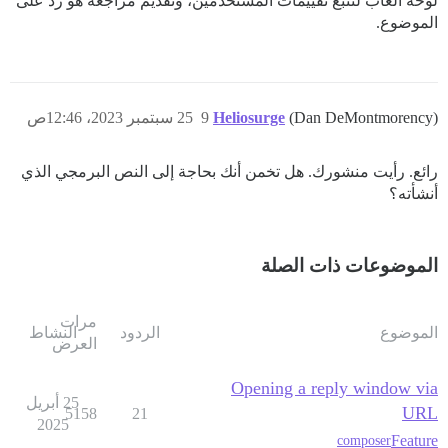
لوحة ألعاب لتتبع تقييمات المستخدمين، وتقديم مراجعة هو رد على
الموضوع.
(Dan DeMontmorency)
Heliosurge
9
25 سبتمبر 2023، 12:46ص
رائع. رأيت منشورك. هل تخمن أنك بحاجة إلى النص البرمجي الذي
أنشأته؟
الموضوعات ذات الصلة
مرات
الموضوع
الردود
النشاط
العرض
Opening a reply window via
25 أبريل
URL
5158
21
2025
Feature
composer