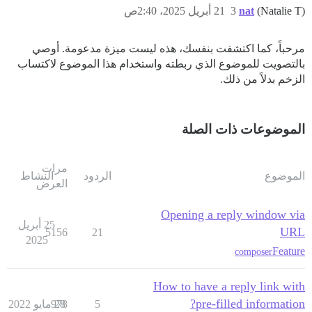
(Natalie T)
nat
3
21 أبريل 2025، 2:40ص
مرحباً، كما اكتشفت بنفسك، هذه ليست ميزة مدعومة. أوصي
بالتصويت للموضوع الذي ربطته واستخدام هذا الموضوع لاكتساب
الزخم بدلاً من ذلك.
الموضوعات ذات الصلة
مرات
الموضوع
الردود
النشاط
العرض
Opening a reply window via
25 أبريل
URL
5156
21
2025
Feature
composer
How to have a reply link with
pre-filled information?
5
28 مايو 2022
978