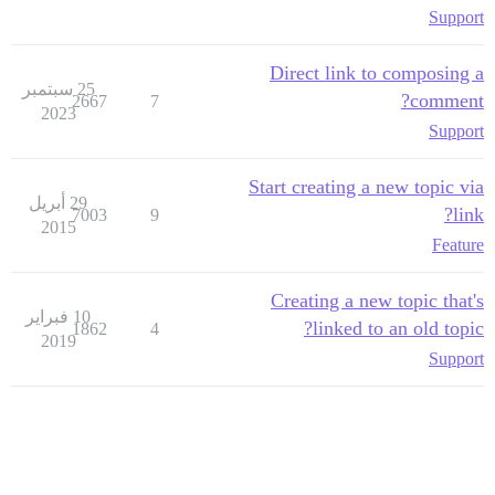
Support
Direct link to composing a
25 سبتمبر
comment?
2667
7
2023
Support
Start creating a new topic via
29 أبريل
link?
7003
9
2015
Feature
Creating a new topic that's
10 فبراير
linked to an old topic?
1862
4
2019
Support