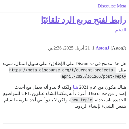
Discourse Meta
رابط لفتح مربع الرد تلقائيًا
الدعم
(AstonJ)
AstonJ
1
21 أبريل 2025، 2:36ص
هل هذا مدمج في Discourse على الإطلاق؟ على سبيل المثال، شيء
مثل:
https://meta.discourse.org/t/current-projects-
april-2025/361263/post-reply
هناك مكون من عام 2021
هنا
ولكنه لا يبدو أنه يعمل مع أحدث
إصدار من Discourse. أعرف أنه يمكننا إنشاء عناوين URL للمواضيع
الجديدة باستخدام
new-topic
، ولكن لا يبدو أنني أجد طريقة للقيام
بنفس الشيء لإنشاء الردود.