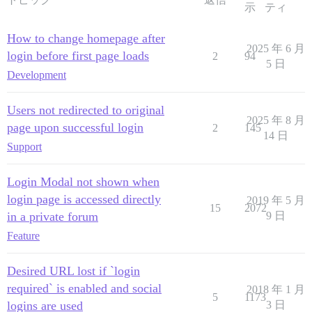
示
ティ
How to change homepage after
2025 年 6 月
login before first page loads
2
94
5 日
Development
Users not redirected to original
2025 年 8 月
page upon successful login
2
145
14 日
Support
Login Modal not shown when
login page is accessed directly
2019 年 5 月
15
2072
in a private forum
9 日
Feature
Desired URL lost if `login
required` is enabled and social
2018 年 1 月
5
1173
logins are used
3 日