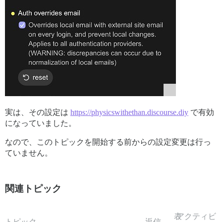
実は、その設定は
https://physicswithethan.discourse.diy
で有効
になっていました。
なので、このトピックを開始する前からの設定変更は行っ
ていません。
関連トピック
表
アクティビ
トピック
返信