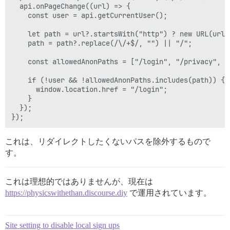
  api.onPageChange((url) => {

    const user = api.getCurrentUser();

    let path = url?.startsWith("http") ? new URL(url).
    path = path?.replace(/\/+$/, "") || "/";

    const allowedAnonPaths = ["/login", "/privacy", "
    if (!user && !allowedAnonPaths.includes(path)) {

      window.location.href = "/login";

    }

  });

これは、リダイレクトしたくないパスを除外するもので
す。
これは理想的ではありませんが、現在は
https://physicswithethan.discourse.diy
で運用されています。
Site setting to disable local sign ups