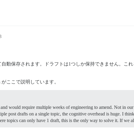
3
て自動保存されます。ドラフトは1つしか保持できません。これ
m がここで説明しています。
n and would require multiple weeks of engineering to amend. Not in our p
e post drafts on a single topic, the cognitive overhead is huge. I think 
re topics can only have 1 draft, this is the only way to solve it. If we 