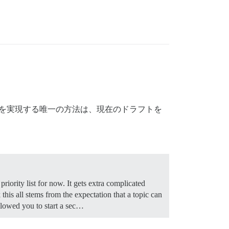
を実現する唯一の方法は、現在のドラフトを
riority list for now. It gets extra complicated
this all stems from the expectation that a topic can
allowed you to start a sec…