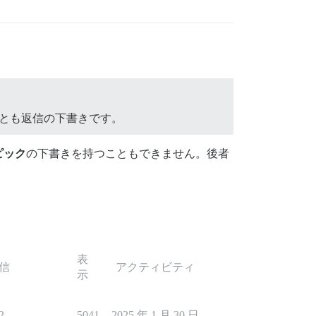
とも返信の下書きです。
ピック
の下書きを持つこともできません。後者
表
信
アクティビティ
示
2
5041
2025 年 1 月 30 日