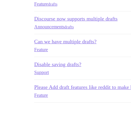
Feature
drafts
Discourse now supports multiple drafts
Announcements
drafts
Can we have multiple drafts?
Feature
Disable saving drafts?
Support
Please Add draft features like reddit to make 
Feature