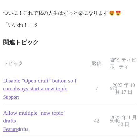
ついに！これで私の人生はずっと楽になります
「いいね！」 6
関連トピック
表
アクティビ
トピック
返信
示
ティ
Disable "Open draft" button so I
2023 年 10
can always start a new topic
7
670
月 17 日
Support
Allow multiple ‘new topic’
2025 年 1 月
drafts
42
5040
30 日
Feature
drafts