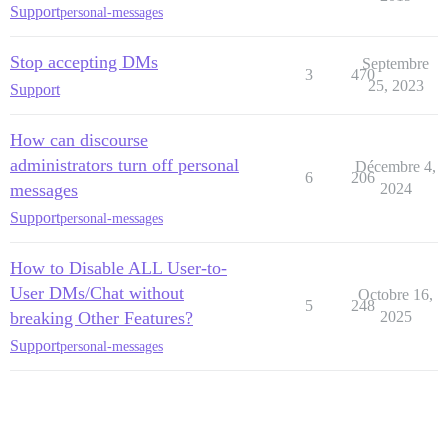
Support
personal-messages
Stop accepting DMs
Septembre
3
470
25, 2023
Support
How can discourse
administrators turn off personal
Décembre 4,
6
206
messages
2024
Support
personal-messages
How to Disable ALL User-to-
User DMs/Chat without
Octobre 16,
5
248
breaking Other Features?
2025
Support
personal-messages