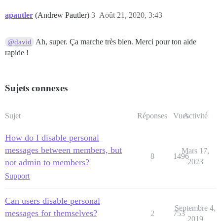
apautler
(Andrew Pautler)
3
Août 21, 2020, 3:43
Ah, super. Ça marche très bien. Merci pour ton aide
@david
rapide !
Sujets connexes
Sujet
Réponses
Vues
Activité
How do I disable personal
messages between members, but
Mars 17,
8
1496
not admin to members?
2023
Support
Can users disable personal
Septembre 4,
messages for themselves?
2
753
2019