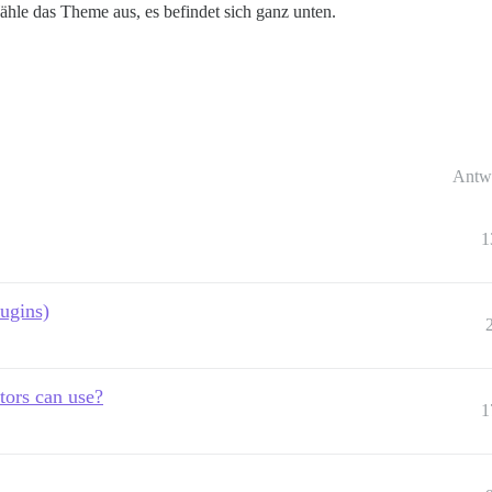
hle das Theme aus, es befindet sich ganz unten.
Antw
1
lugins)
tors can use?
1