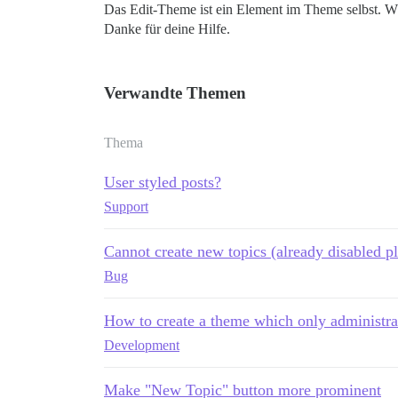
Das Edit-Theme ist ein Element im Theme selbst. Wä
Danke für deine Hilfe.
Verwandte Themen
Thema
User styled posts?
Support
Cannot create new topics (already disabled p
Bug
How to create a theme which only administra
Development
Make "New Topic" button more prominent