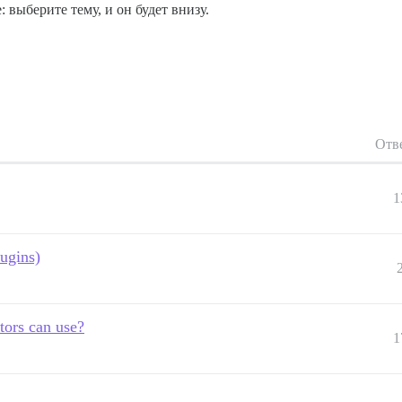
 выберите тему, и он будет внизу.
Отв
1
lugins)
tors can use?
1