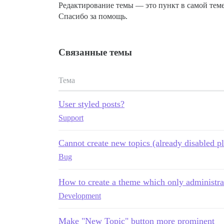
Редактирование темы — это пункт в самой теме:
Спасибо за помощь.
Связанные темы
Тема
User styled posts?
Support
Cannot create new topics (already disabled p
Bug
How to create a theme which only administra
Development
Make "New Topic" button more prominent