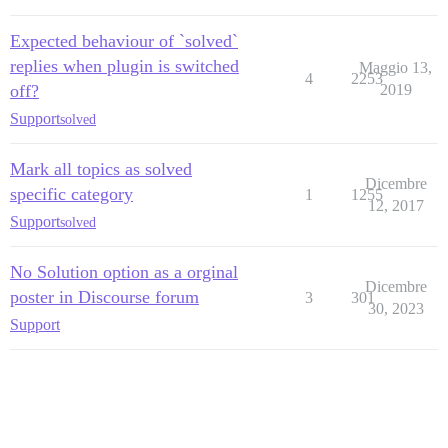
Expected behaviour of `solved`
replies when plugin is switched
Maggio 13,
4
2253
off?
2019
Support
solved
Mark all topics as solved
Dicembre
specific category
1
1255
12, 2017
Support
solved
No Solution option as a orginal
Dicembre
poster in Discourse forum
3
301
30, 2023
Support