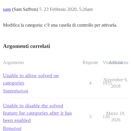
sam
(Sam Saffron)
5
23 Febbraio 2020, 5:26am
Modifica la categoria: c’è una casella di controllo per attivarla.
Argomenti correlati
Argomento
Risposte
Visualizzazioni
Attività
Unable to allow solved on
Novembre 9,
categories
4
1935
2018
Support
solved
Unable to disable the solved
feature for categories after it has
Marzo 18,
3
120
been enabled
2026
Bug
solved