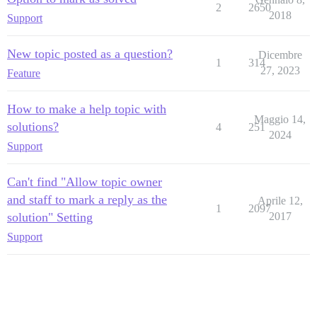
2
2650
2018
Support
New topic posted as a question?
Dicembre
1
314
27, 2023
Feature
How to make a help topic with
Maggio 14,
solutions?
4
251
2024
Support
Can't find "Allow topic owner
and staff to mark a reply as the
Aprile 12,
1
2097
solution" Setting
2017
Support