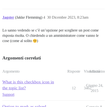
Jagster
(Jakke Flemming)
4
30 Dicembre 2023, 8:23am
Lo sanno vedendo se c’è un’opzione per scegliere un post come
risposta risolta. O chiedendo a un amministratore come vanno le
cose (come al solito
)
Argomenti correlati
Argomento
Risposte
Visualizzazioni
Attività
What is this checkbox icon in
Giugno 24,
the topic list?
12
3462
2015
Support
Option to mark as solved
Gennaio 8,