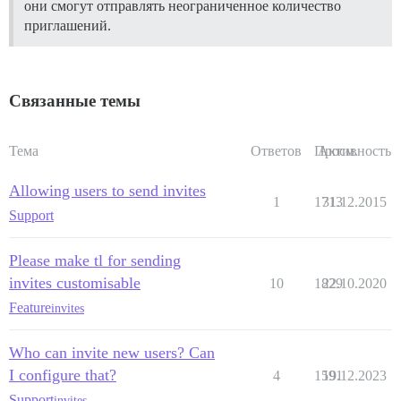
они смогут отправлять неограниченное количество
приглашений.
Связанные темы
Тема
Ответов
Просм.
Активность
Allowing users to send invites
1
1713
31.12.2015
Support
Please make tl for sending
invites customisable
10
1829
22.10.2020
Feature
invites
Who can invite new users? Can
I configure that?
4
1591
19.12.2023
Support
invites