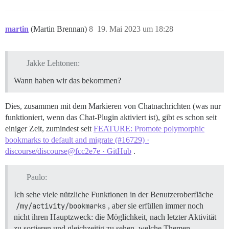
martin
(Martin Brennan)
8
19. Mai 2023 um 18:28
Jakke Lehtonen:
Wann haben wir das bekommen?
Dies, zusammen mit dem Markieren von Chatnachrichten (was nur
funktioniert, wenn das Chat-Plugin aktiviert ist), gibt es schon seit
einiger Zeit, zumindest seit
FEATURE: Promote polymorphic
bookmarks to default and migrate (#16729) ·
discourse/discourse@fcc2e7e · GitHub
.
Paulo:
Ich sehe viele nützliche Funktionen in der Benutzeroberfläche
/my/activity/bookmarks
, aber sie erfüllen immer noch
nicht ihren Hauptzweck: die Möglichkeit, nach letzter Aktivität
zu sortieren und gleichzeitig zu sehen, welche Themen