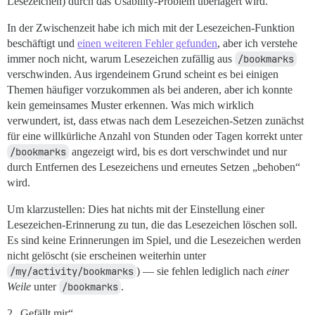
Lesezeichen) durch das Usability-Problem überlagert wird.
In der Zwischenzeit habe ich mich mit der Lesezeichen-Funktion
beschäftigt und
einen weiteren Fehler gefunden
, aber ich verstehe
immer noch nicht, warum Lesezeichen zufällig aus
/bookmarks
verschwinden. Aus irgendeinem Grund scheint es bei einigen
Themen häufiger vorzukommen als bei anderen, aber ich konnte
kein gemeinsames Muster erkennen. Was mich wirklich
verwundert, ist, dass etwas nach dem Lesezeichen-Setzen zunächst
für eine willkürliche Anzahl von Stunden oder Tagen korrekt unter
/bookmarks
angezeigt wird, bis es dort verschwindet und nur
durch Entfernen des Lesezeichens und erneutes Setzen „behoben“
wird.
Um klarzustellen: Dies hat nichts mit der Einstellung einer
Lesezeichen-Erinnerung zu tun, die das Lesezeichen löschen soll.
Es sind keine Erinnerungen im Spiel, und die Lesezeichen werden
nicht gelöscht (sie erscheinen weiterhin unter
/my/activity/bookmarks
) — sie fehlen lediglich nach
einer
Weile
unter
/bookmarks
.
2 „Gefällt mir“