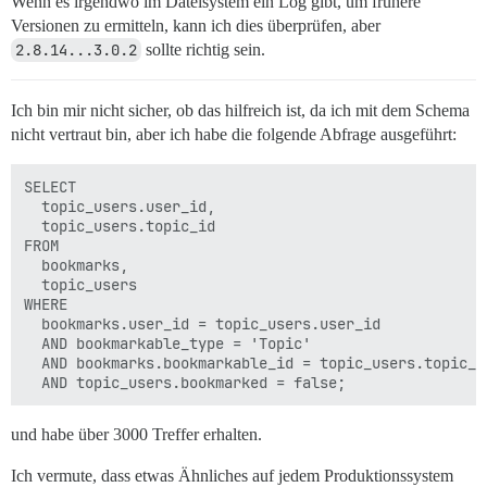
Wenn es irgendwo im Dateisystem ein Log gibt, um frühere
Versionen zu ermitteln, kann ich dies überprüfen, aber
2.8.14...3.0.2
sollte richtig sein.
Ich bin mir nicht sicher, ob das hilfreich ist, da ich mit dem Schema
nicht vertraut bin, aber ich habe die folgende Abfrage ausgeführt:
SELECT

  topic_users.user_id,

  topic_users.topic_id

FROM

  bookmarks,

  topic_users

WHERE

  bookmarks.user_id = topic_users.user_id

  AND bookmarkable_type = 'Topic'

  AND bookmarks.bookmarkable_id = topic_users.topic_id
und habe über 3000 Treffer erhalten.
Ich vermute, dass etwas Ähnliches auf jedem Produktionssystem