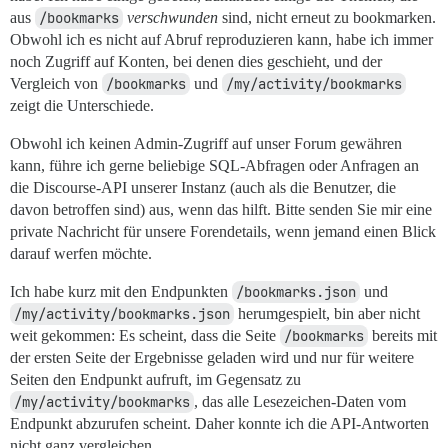
aus
/bookmarks
verschwunden
sind, nicht erneut zu bookmarken.
Obwohl ich es nicht auf Abruf reproduzieren kann, habe ich immer
noch Zugriff auf Konten, bei denen dies geschieht, und der
Vergleich von
/bookmarks
und
/my/activity/bookmarks
zeigt die Unterschiede.
Obwohl ich keinen Admin-Zugriff auf unser Forum gewähren
kann, führe ich gerne beliebige SQL-Abfragen oder Anfragen an
die Discourse-API unserer Instanz (auch als die Benutzer, die
davon betroffen sind) aus, wenn das hilft. Bitte senden Sie mir eine
private Nachricht für unsere Forendetails, wenn jemand einen Blick
darauf werfen möchte.
Ich habe kurz mit den Endpunkten
/bookmarks.json
und
/my/activity/bookmarks.json
herumgespielt, bin aber nicht
weit gekommen: Es scheint, dass die Seite
/bookmarks
bereits mit
der ersten Seite der Ergebnisse geladen wird und nur für weitere
Seiten den Endpunkt aufruft, im Gegensatz zu
/my/activity/bookmarks
, das alle Lesezeichen-Daten vom
Endpunkt abzurufen scheint. Daher konnte ich die API-Antworten
nicht ganz vergleichen.