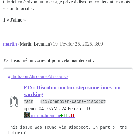
tutoriel en écrivant un message privé à discobot contenant les mots
« start tutorial ».
1 « J'aime »
martin
(Martin Brennan)
19
Février 25, 2025, 3:09
J’ai fusionné un correctif pour cela maintenant :
github.com/discourse/discourse
FIX: Discobot onebox step sometimes not
working
main
fix/oneboxer-cache-discobot
←
opened
04:10AM - 24 Feb 25 UTC
+11
-11
martin-brennan
This issue was found via Discobot. In part of the 
tutorial
