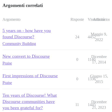
Argomenti correlati
Argomento
Risposte
Visualizzazioni
Attività
5 years on - how have you
Maggio 9,
found Discourse?
24
4452
2022
Community Building
New convert to Discourse
Dicembre
0
1140
17, 2014
Praise
First impressions of Discourse
Giugno 15,
0
1336
2015
Praise
Ten years of Discourse! What
Discourse communities have
Dicembre
11
1445
you been grateful for?
21, 2023