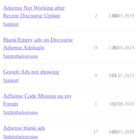
Adsense Not Working after
Recent Discourse Update
2
1168
16.01.2019
Support
Blank/Empty ads on Discourse
Adsense Adplugin
11
1393
26.05.2023
Support
advertising
Google Ads not showing
9
674
07.07.2023
Support
AdSense Code Missing on my
Forum
1
1615
31.08.2020
Support
advertising
Adsense blank ads
17
6411
20.01.2020
Support
advertising