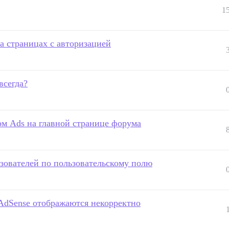
1
а страницах с авторизацией
всегда?
ом Ads на главной странице форума
ьзователей по пользовательскому полю
 AdSense отображаются некорректно