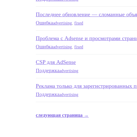
Последнее обновление — сломанные объя
Ошибка
advertising
,
fixed
Проблема с Adsense и просмотрами стран
Ошибка
advertising
,
fixed
CSP для AdSense
Поддержка
advertising
Реклама только для зарегистрированных п
Поддержка
advertising
следующая страница →