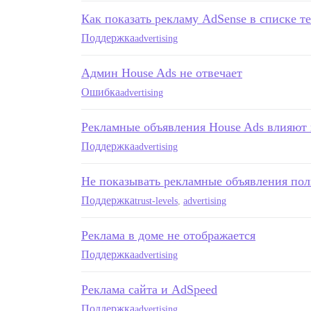
Как показать рекламу AdSense в списке т
Поддержка
advertising
Админ House Ads не отвечает
Ошибка
advertising
Рекламные объявления House Ads влияют
Поддержка
advertising
Не показывать рекламные объявления пол
Поддержка
trust-levels
,
advertising
Реклама в доме не отображается
Поддержка
advertising
Реклама сайта и AdSpeed
Поддержка
advertising