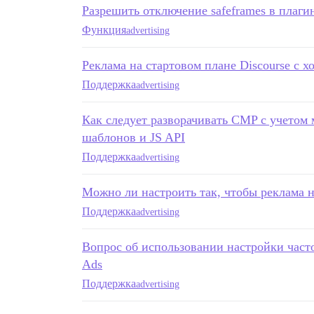
Разрешить отключение safeframes в плаги
Функция
advertising
Реклама на стартовом плане Discourse с х
Поддержка
advertising
Как следует разворачивать CMP с учетом 
шаблонов и JS API
Поддержка
advertising
Можно ли настроить так, чтобы реклама н
Поддержка
advertising
Вопрос об использовании настройки част
Ads
Поддержка
advertising