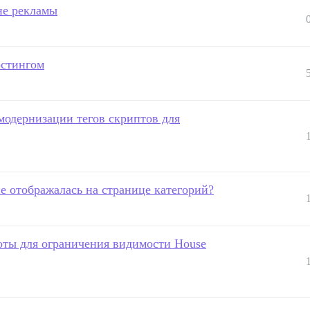
не рекламы
остингом
модернизации тегов скриптов для
е отображалась на странице категорий?
оты для ограничения видимости House