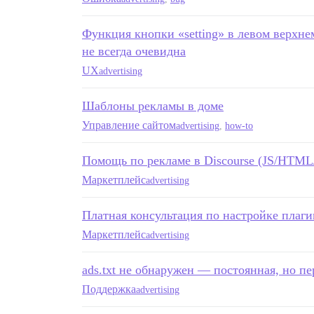
Функция кнопки «setting» в левом верхн
не всегда очевидна
UX
advertising
Шаблоны рекламы в доме
Управление сайтом
advertising
,
how-to
Помощь по рекламе в Discourse (JS/HTML
Маркетплейс
advertising
Платная консультация по настройке плаги
Маркетплейс
advertising
ads.txt не обнаружен — постоянная, но п
Поддержка
advertising