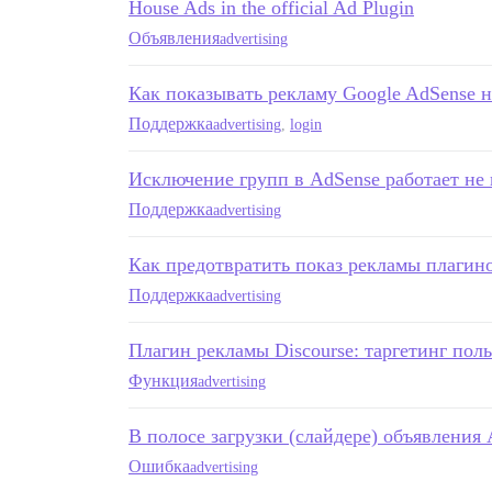
House Ads in the official Ad Plugin
Объявления
advertising
Как показывать рекламу Google AdSense н
Поддержка
advertising
,
login
Исключение групп в AdSense работает не 
Поддержка
advertising
Как предотвратить показ рекламы плагин
Поддержка
advertising
Плагин рекламы Discourse: таргетинг пол
Функция
advertising
В полосе загрузки (слайдере) объявления
Ошибка
advertising