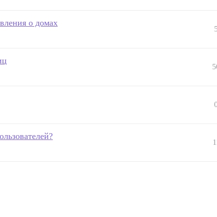
вления о домах
иц
5
ользователей?
1