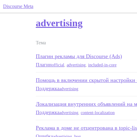
Discourse Meta
advertising
Тема
Плагин рекламы для Discourse (Ads)
Плагин
official
,
advertising
,
included-in-core
Помощь в включении скрытой настройки 
Поддержка
advertising
Локализация внутренних объявлений на 
Поддержка
advertising
,
content-localization
Реклама в доме не отцентрована в topic-l
Ошибка
advertising
,
bug