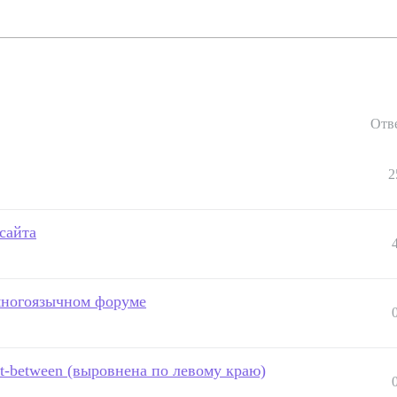
Отв
2
сайта
многоязычном форуме
ist-between (выровнена по левому краю)