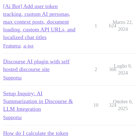
[Ai Bot] Add user token
tracking, custom AI personas,
max context posts, document
Marzo 22,
1
624
loading, custom API URLs, and
2024
localized chat titles
Feature
ai
,
ai-bot
Discourse AI plugin with self
Luglio 9,
hosted discourse site
2
366
2024
Support
ai
Setup Inquiry: AI
Summarization in Discourse &
Ottobre 6,
10
324
LLM Integration
2025
Support
ai
How do I calculate the token