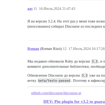
35. /usr/local/bin/bundle:25:in `<main>'
aas
11
16.Июль.2024 21:47:43
* Caused by:

36. LoadError: cannot load such file -- 
Я на версии 3.2.4. На этот раз у меня тоже возн
(неосознанно) собирал Discourse из последних 
37. /var/www/discourse/vendor/bundle/rub
38. /var/www/discourse/vendor/bundle/rub
39. /var/www/discourse/plugins/discourse
Roman
(Roman Rizzi)
12
17.Июль.2024 16:17:26
40. /var/www/discourse/vendor/bundle/rub
Мы недавно обновили Ruby до версии
3.3
, и
41. /var/www/discourse/vendor/bundle/rub
коммите дополнительные библиотеки, необход
42. /var/www/discourse/lib/plugin_gem.rb
Обновление Discourse до версии
3.3
уже на по
43. /var/www/discourse/lib/plugin/instan
ветку
beta/tests-passed
. Поэтому я зафикси
44. /var/www/discourse/plugins/discourse
github.com/discourse/discourse-ai
45. /var/www/discourse/lib/plugin/instan
DEV: Pin plugin for v3.2 to guar