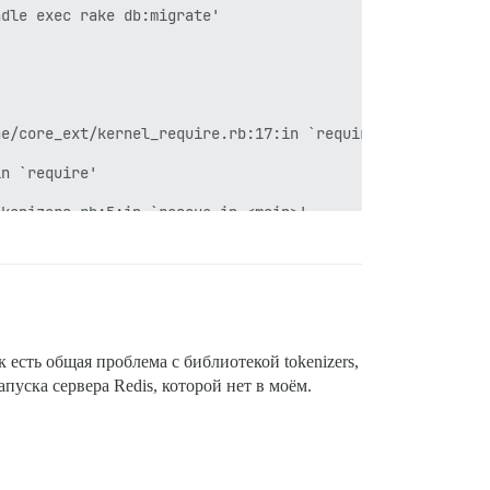
dle exec rake db:migrate'

e/core_ext/kernel_require.rb:17:in `require'

n `require'

kenizers.rb:5:in `rescue in <main>'

kenizers.rb:2:in `<main>'

e/core_ext/kernel_require.rb:30:in `require'

n `require'

к есть общая проблема с библиотекой tokenizers,
пуска сервера Redis, которой нет в моём.