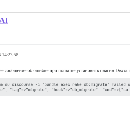
 AI
 14:23:58
ее сообщение об ошибке при попытке установить плагин Discour
& su discourse -c 'bundle exec rake db:migrate' failed w