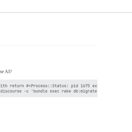
se AI?
ith return #<Process::Status: pid 1675 exit 1> Location 