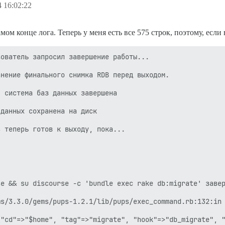
 16:02:22
ом конце лога. Теперь у меня есть все 575 строк, поэтому, если 
ователь запросил завершение работы...

нение финального снимка RDB перед выходом.

 система баз данных завершена

данных сохранена на диск

 теперь готов к выходу, пока...

e && su discourse -c 'bundle exec rake db:migrate' завер
s/3.3.0/gems/pups-1.2.1/lib/pups/exec_command.rb:132:in 
"cd"=>"$home", "tag"=>"migrate", "hook"=>"db_migrate", "