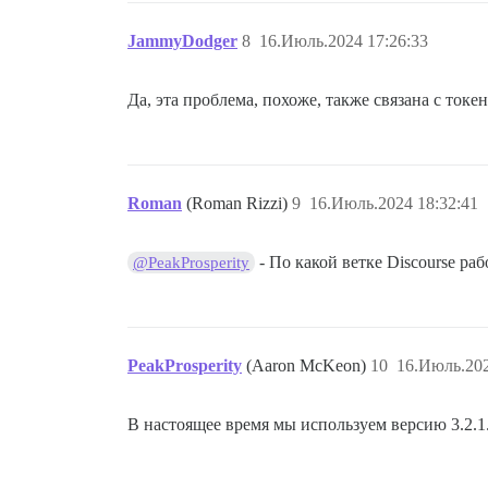
23. /var/www/discourse/lib/plugin/instan
JammyDodger
8
16.Июль.2024 17:26:33
24. /var/www/discourse/lib/discourse.rb:
Да, эта проблема, похоже, также связана с токе
25. /var/www/discourse/lib/discourse.rb:
26. /var/www/discourse/lib/discourse.rb:
27. /var/www/discourse/config/applicatio
Roman
(Roman Rizzi)
9
16.Июль.2024 18:32:41
28. /var/www/discourse/lib/plugin.rb:6:i
- По какой ветке Discourse ра
@PeakProsperity
29. /var/www/discourse/config/applicatio
30. /var/www/discourse/config/applicatio
31. /var/www/discourse/config/applicatio
PeakProsperity
(Aaron McKeon)
10
16.Июль.202
32. /var/www/discourse/Rakefile:7:in `<t
В настоящее время мы используем версию 3.2.1
33. /var/www/discourse/vendor/bundle/rub
34. /usr/local/bin/bundle:25:in `load'
