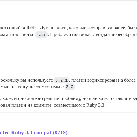


tokenizers/3.3/tokenizers (LoadError)

икла ошибка Redis. Думаю, логи, которые я отправлял ранее, были
коммитов в ветке
main
. Проблема появилась, когда я пересобрал 
y/3.3.0/gems/bootsnap-1.17.1/lib/bootsnap/load_path_cach
y/3.3.0/gems/zeitwerk-2.6.12/lib/zeitwerk/kernel.rb:38:i
-ai/gems/3.3.3/gems/tokenizers-0.4.2-x86_64-linux/lib/to
y/3.3.0/gems/bootsnap-1.17.1/lib/bootsnap/load_path_cach
 поскольку вы используете
3.2.1
, плагин зафиксирован на более
y/3.3.0/gems/zeitwerk-2.6.12/lib/zeitwerk/kernel.rb:38:i
имые плагину, несовместимы с
3.3
.
:27:in `load'

дходе, и оно должно решить проблему, но я не хотел оставлять ва
ce.rb:857:in `gem'

ровал плагин на коммите, совместимом с Ruby 3.3:
-ai/plugin.rb:11:in `activate!'

ce.rb:754:in `instance_eval'

antee Ruby 3.3 compat (#719)