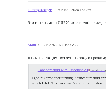
JammyDodger
2
15.Июль.2024 15:08:51
Это точно плагин ИИ? У вас есть ещё последня
Moin
3
15.Июль.2024 15:35:35
Я помню, что здесь встречал похожую проблему
Cannot rebuild with Discourse AI
Self-hostin
I got this error after running ./launcher rebuild ap
which I didn’t try because I’m not sure if I should