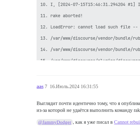
10. I, [2024-07-15T15:46:31.294204 #1] I
11. rake aborted!

12. LoadError: cannot load such file -- 
13. /var/www/discourse/vendor/bundle/rub
14. /var/www/discourse/vendor/bundle/rub
15. /var/www/discourse/plugins/discourse
16. /var/www/discourse/plugins/discourse
17. /var/www/discourse/vendor/bundle/rub
aas
7
16.Июль.2024 16:31:55
18. /var/www/discourse/vendor/bundle/rub
Выглядит почти идентично тому, что я опублик
19. /var/www/discourse/lib/plugin_gem.rb
из-за которой не удаётся выполнить команду rak
20. /var/www/discourse/lib/plugin/instan
, как я уже писал в
Cannot rebui
@JammyDodger
21. /var/www/discourse/plugins/discourse
22. /var/www/discourse/lib/plugin/instan