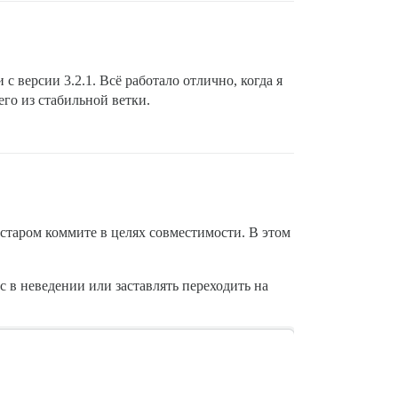
 с версии 3.2.1. Всё работало отлично, когда я
его из стабильной ветки.
e/core_ext/kernel_require.rb:17:in `require'

n `require'

kenizers.rb:3:in `<main>'

e/core_ext/kernel_require.rb:30:in `require'

 старом коммите в целях совместимости. В этом
n `require'

с в неведении или заставлять переходить на