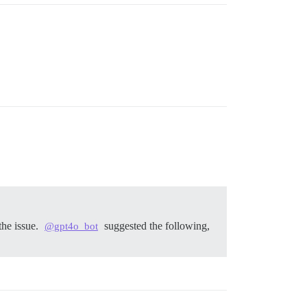
the issue.
suggested the following,
@gpt4o_bot