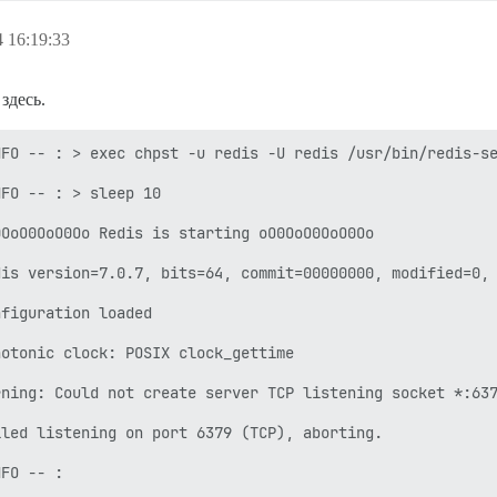
 16:19:33
здесь.
FO -- : > exec chpst -u redis -U redis /usr/bin/redis-se
FO -- : > sleep 10

OoO0OoO0Oo Redis is starting oO0OoO0OoO0Oo

is version=7.0.7, bits=64, commit=00000000, modified=0, 
figuration loaded

otonic clock: POSIX clock_gettime

ning: Could not create server TCP listening socket *:637
led listening on port 6379 (TCP), aborting.

FO -- :
