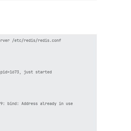
rver /etc/redis/redis.conf

pid=1673, just started

9: bind: Address already in use
