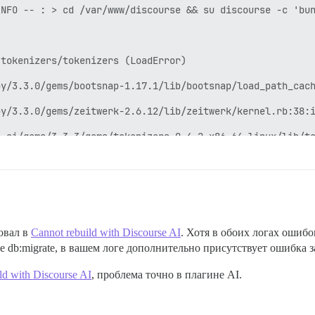
NFO -- : > cd /var/www/discourse && su discourse -c 'bun
tokenizers/tokenizers (LoadError)

y/3.3.0/gems/bootsnap-1.17.1/lib/bootsnap/load_path_cach
y/3.3.0/gems/zeitwerk-2.6.12/lib/zeitwerk/kernel.rb:38:i
-ai/gems/3.3.3/gems/tokenizers-0.4.2-x86_64-linux/lib/to
-ai/gems/3.3.3/gems/tokenizers-0.4.2-x86_64-linux/lib/to
y/3.3.0/gems/bootsnap-1.17.1/lib/bootsnap/load_path_cach
y/3.3.0/gems/zeitwerk-2.6.12/lib/zeitwerk/kernel.rb:38:i
овал в
Cannot rebuild with Discourse AI
. Хотя в обоих логах ошибо
:27:in `load'

e db:migrate, в вашем логе дополнительно присутствует ошибка за
ce.rb:857:in `gem'

ld with Discourse AI
, проблема точно в плагине AI.
-ai/plugin.rb:11:in `activate!'

ce.rb:754:in `instance_eval'
