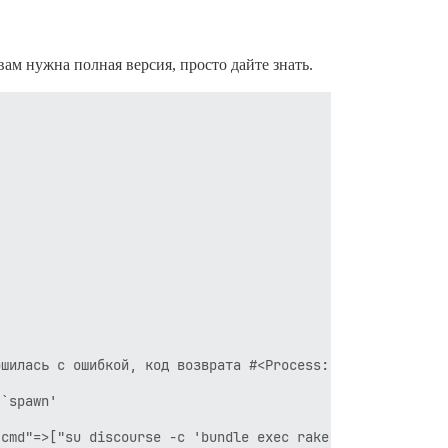
вам нужна полная версия, просто дайте знать.
шилась с ошибкой, код возврата #<Process::Status: pid 16
`spawn'

cmd"=>["su discourse -c 'bundle exec rake db:migrate'"]}