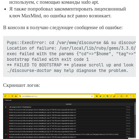
используем, с помощью команды sudo apt.
Я также попробовал закомментировать лицензионный
ключ MaxMind, но ошибка всё равно возникает.
В консоли я получаю следующее сообщение об ошибке:
Pups::ExecError: cd /var/www/discourse && su discours
Location of failure: /usr/local/lib/ruby/gems/3.3.0/g
exec failed with the params {"cd"=>"$home", "tag"=>"m
bootstrap failed with exit code 1

** FAILED TO BOOTSTRAP ** please scroll up and look f
Скриншот логов: