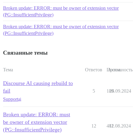
Broken update: ERROR: must be owner of extension vector
(PG::InsufficientPrivilege)
Broken update: ERROR: must be owner of extension vector
(PG::InsufficientPrivilege)
Связанные темы
Тема
Ответов
Просм.
Активность
Discourse AI causing rebuild to
fail
5
189
26.09.2024
Support
ai
Broken update: ERROR: must
be owner of extension vector
12
482
11.08.2024
(PG::InsufficientPrivilege)