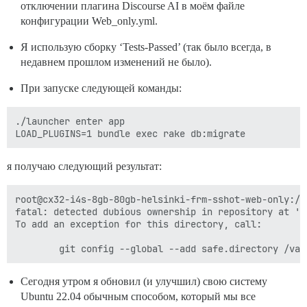
отключении плагина Discourse AI в моём файле
конфигурации Web_only.yml.
Я использую сборку ‘Tests-Passed’ (так было всегда, в
недавнем прошлом изменений не было).
При запуске следующей команды:
./launcher enter app

я получаю следующий результат:
root@cx32-i4s-8gb-80gb-helsinki-frm-sshot-web-only:/v
fatal: detected dubious ownership in repository at '/v
To add an exception for this directory, call:

Сегодня утром я обновил (и улучшил) свою систему
Ubuntu 22.04 обычным способом, который мы все