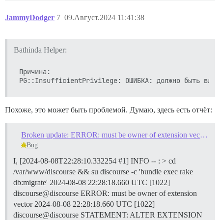
JammyDodger
7
09.Август.2024 11:41:38
Bathinda Helper:
Причина:

Похоже, это может быть проблемой. Думаю, здесь есть отчёт:
Broken update: ERROR: must be owner of extension vector (PG::InsufficientPrivilege)
Bug
I, [2024-08-08T22:28:10.332254 #1] INFO -- : > cd
/var/www/discourse && su discourse -c 'bundle exec rake
db:migrate' 2024-08-08 22:28:18.660 UTC [1022]
discourse@discourse ERROR: must be owner of extension
vector 2024-08-08 22:28:18.660 UTC [1022]
discourse@discourse STATEMENT: ALTER EXTENSION