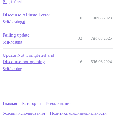
Bug
ai
,
fixed
Discourse AI install error
10
1205
10.08.2023
Self-hosting
ai
Failing update
32
797
26.08.2025
Self-hosting
Update Not Completed and
Discourse not opening
16
596
17.06.2024
Self-hosting
Главная
Категории
Рекомендации
Условия использования
Политика конфиденциальности