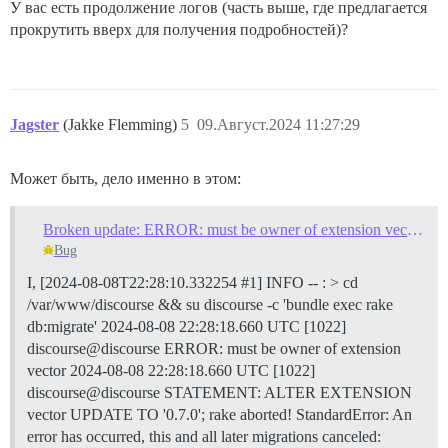
У вас есть продолжение логов (часть выше, где предлагается
прокрутить вверх для получения подробностей)?
Jagster
(Jakke Flemming)
5
09.Август.2024 11:27:29
Может быть, дело именно в этом:
Broken update: ERROR: must be owner of extension vector (PG::InsufficientPrivilege)
Bug
I, [2024-08-08T22:28:10.332254 #1] INFO -- : > cd
/var/www/discourse && su discourse -c 'bundle exec rake
db:migrate' 2024-08-08 22:28:18.660 UTC [1022]
discourse@discourse ERROR: must be owner of extension
vector 2024-08-08 22:28:18.660 UTC [1022]
discourse@discourse STATEMENT: ALTER EXTENSION
vector UPDATE TO '0.7.0'; rake aborted! StandardError: An
error has occurred, this and all later migrations canceled: