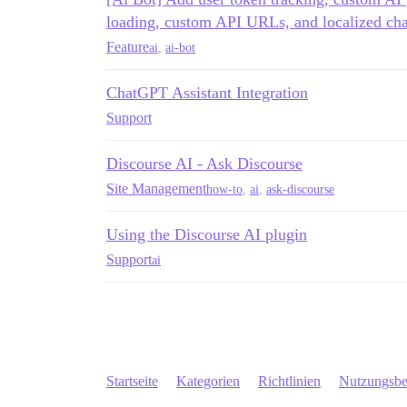
loading, custom API URLs, and localized chat
Feature
ai
,
ai-bot
ChatGPT Assistant Integration
Support
Discourse AI - Ask Discourse
Site Management
how-to
,
ai
,
ask-discourse
Using the Discourse AI plugin
Support
ai
Startseite
Kategorien
Richtlinien
Nutzungsb