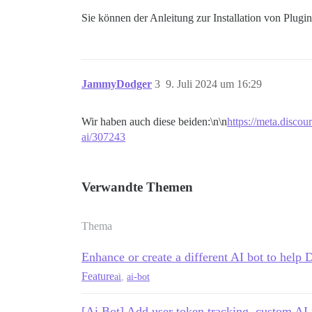
Sie können der Anleitung zur Installation von Plugi
JammyDodger
3
9. Juli 2024 um 16:29
Wir haben auch diese beiden:\n\n
https://meta.discou
ai/307243
Verwandte Themen
Thema
Enhance or create a different AI bot to help 
Feature
ai
,
ai-bot
[Ai Bot] Add user token tracking, custom AI