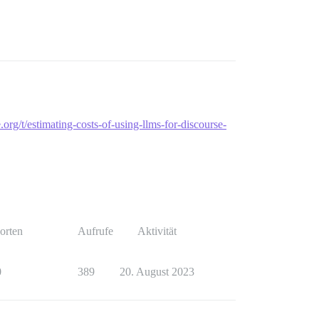
.org/t/estimating-costs-of-using-llms-for-discourse-
orten
Aufrufe
Aktivität
0
389
20. August 2023