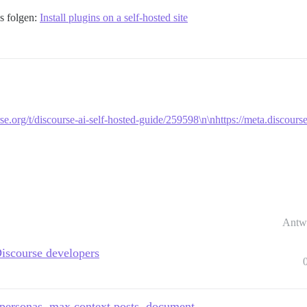
ns folgen:
Install plugins on a self-hosted site
rse.org/t/discourse-ai-self-hosted-guide/259598\n\nhttps://meta.discourse
Antw
Discourse developers
 personas, max context posts, document