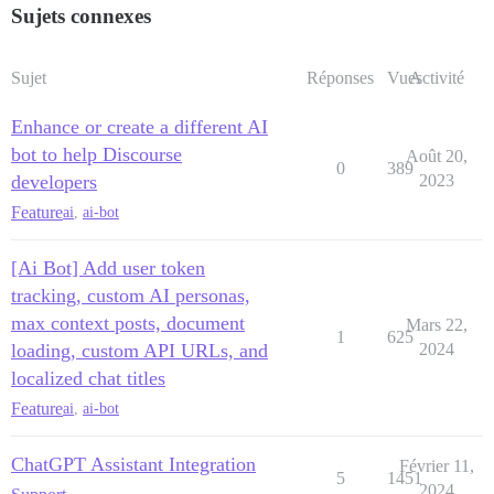
Sujets connexes
Sujet
Réponses
Vues
Activité
Enhance or create a different AI
bot to help Discourse
Août 20,
0
389
developers
2023
Feature
ai
,
ai-bot
[Ai Bot] Add user token
tracking, custom AI personas,
max context posts, document
Mars 22,
1
625
loading, custom API URLs, and
2024
localized chat titles
Feature
ai
,
ai-bot
ChatGPT Assistant Integration
Février 11,
5
1451
2024