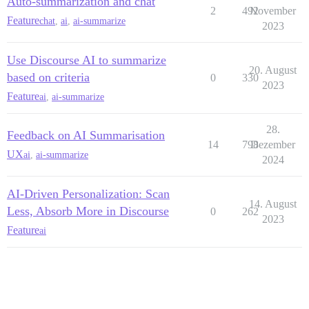
Auto-summarization and chat
2
492
November
Feature
chat
,
ai
,
ai-summarize
2023
Use Discourse AI to summarize
20. August
based on criteria
0
330
2023
Feature
ai
,
ai-summarize
28.
Feedback on AI Summarisation
14
798
Dezember
UX
ai
,
ai-summarize
2024
AI-Driven Personalization: Scan
14. August
Less, Absorb More in Discourse
0
262
2023
Feature
ai