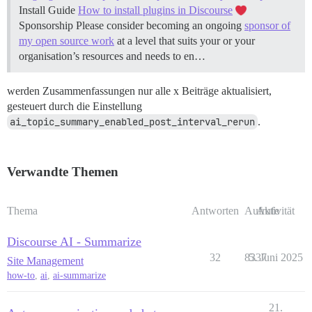
Install Guide
How to install plugins in Discourse
Sponsorship Please consider becoming an ongoing
sponsor of
my open source work
at a level that suits your or your
organisation’s resources and needs to en…
werden Zusammenfassungen nur alle x Beiträge aktualisiert,
gesteuert durch die Einstellung
ai_topic_summary_enabled_post_interval_rerun
.
Verwandte Themen
Thema
Antworten
Aufrufe
Aktivität
Discourse AI - Summarize
32
8337
5. Juni 2025
Site Management
how-to
,
ai
,
ai-summarize
21.