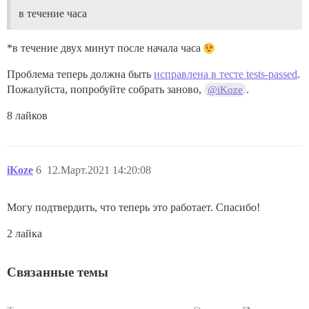
в течение часа
## Контейнер Docker не сохраняет состояние; все данны
volumes:

  - volume:

*в течение двух минут после начала часа
      host: /var/discourse/shared/standalone

      guest: /shared

Проблема теперь должна быть
исправлена в тесте tests-passed
.
  - volume:

Пожалуйста, попробуйте собрать заново,
.
@iKoze
      host: /var/discourse/shared/standalone/log/var-l
      guest: /var/log

8 лайков
  - volume:

      host: /var/discourse/shared/standalone/multisite
      guest: /multisite

iKoze
6
12.Март.2021 14:20:08
## Плагины указываются здесь

## см. https://meta.discourse.org/t/19157 для подробно
Могу подтвердить, что теперь это работает. Спасибо!
hooks:

  after_code:

2 лайка
    - exec:

        cd: $home/plugins

        cmd:

Связанные темы
          - git clone https://github.com/discourse/doc
          #- git clone https://github.com/discourse/d
          #- git clone https://github.com/discourse/d
          #- git clone https://github.com/discourse/d