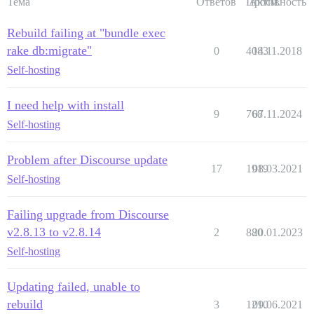
Тема
Ответов
Просм.
Активность
          #- git clone https://github.com/cpradio/dis
          #- git clone https://github.com/discourse/di
Rebuild failing at "bundle exec
rake db:migrate"
  before_bundle_exec:

0
4083
14.11.2018
    - exec: ln -s /multisite/multisite.yml $home/confi
Self-hosting
  after_bundle_exec:

    - exec: cd /var/www/discourse && sudo -E -u disco
I need help with install
9
768
07.11.2024
Self-hosting
## Любые пользовательские команды для запуска после сб
run:

  - exec: echo "Начало пользовательских команд"

Problem after Discourse update
  ## Если вы хотите установить адрес электронной почт
17
1919
08.03.2021
  ## После получения первого регистрационного письма,
Self-hosting
  #- exec: rails r "SiteSetting.notification_email='i
Failing upgrade from Discourse
v2.8.13 to v2.8.14
2
880
20.01.2023
Self-hosting
Updating failed, unable to
rebuild
3
1210
09.06.2021