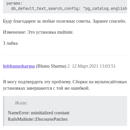
params:

  db_default_text_search_config: "pg_catalog.english"

  ## Установите db_shared_buffers не более 25% от обще
Буду благодарен за любые полезные советы. Заранее спасибо.
  ## будет установлено автоматически при загрузке на 
  db_shared_buffers: "512MB"

Изменение: Это установка multisite.
  ## может улучшить производительность сортировки, но
3 лайка
  #db_work_mem: "40MB"

  ## Какая ревизия Git должна использоваться в этом к
  #version: tests-passed

itsbhanusharma
(Bhanu Sharma)
2
12.Март.2021 13:03:51
env:

  LANG: en_US.UTF-8

  # DISCOURSE_DEFAULT_LOCALE: en

Я могу подтвердить эту проблему. Сборки на мультисайтовых
установках завершаются с той же ошибкой.
  ## Сколько параллельных веб-запросов поддерживается
  ## будет установлено автоматически при загрузке на 
  UNICORN_WORKERS: 2

iKoze:
NameError: uninitialized constant
  ## TODO: Имя домена, на которое будет отвечать этот
  ## Обязательно. Discourse не будет работать с голым 
RailsMultisite::DiscoursePatches
  DISCOURSE_HOSTNAME: # удалено
