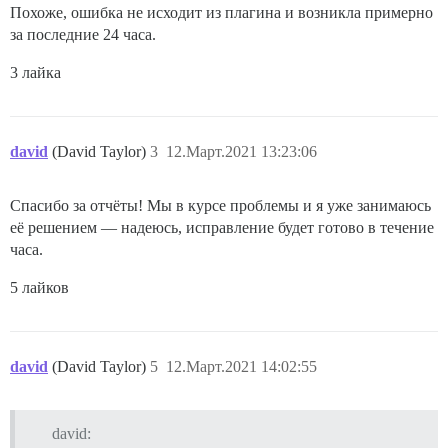
Похоже, ошибка не исходит из плагина и возникла примерно
  ## Раскомментируйте, если хотите, чтобы контейнер за
  ## именем хоста (опция -h), что и указано выше (по 
за последние 24 часа.
  #DOCKER_USE_HOSTNAME: true

3 лайка
  ## TODO: Список email-адресов через запятую, которы
  ## при первой регистрации, например 'user1@example.
  DISCOURSE_DEVELOPER_EMAILS: # удалено

david
(David Taylor)
3
12.Март.2021 13:23:06
  ## TODO: SMTP-сервер, используемый для проверки нов
  # АДРЕС SMTP, имя пользователя и пароль обязательны

  # ВНИМАНИЕ: символ '#' в пароле SMTP может вызвать п
Спасибо за отчёты! Мы в курсе проблемы и я уже занимаюсь
  DISCOURSE_SMTP_ADDRESS: # удалено

её решением — надеюсь, исправление будет готово в течение
  DISCOURSE_SMTP_PORT: 25

  #DISCOURSE_SMTP_USER_NAME: foo

часа.
  #DISCOURSE_SMTP_PASSWORD: "bar"

  DISCOURSE_SMTP_ENABLE_START_TLS: false           # 
5 лайков
  ## Если вы добавили шаблон Lets Encrypt, раскоммент
  #LETSENCRYPT_ACCOUNT_EMAIL: me@example.com

david
(David Taylor)
5
12.Март.2021 14:02:55
  ## HTTP или HTTPS адрес CDN для этого экземпляра Di
  ## см. https://meta.discourse.org/t/14857 для подроб
  #DISCOURSE_CDN_URL: https://discourse-cdn.example.co
david:
  DISCOURSE_LOAD_MINI_PROFILER: false
