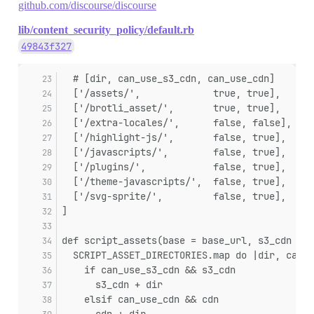
github.com/discourse/discourse
lib/content_security_policy/default.rb
49843f327
  # [dir, can_use_s3_cdn, can_use_cdn]
  ['/assets/',             true, true],
  ['/brotli_asset/',       true, true],
  ['/extra-locales/',      false, false],
  ['/highlight-js/',       false, true],
  ['/javascripts/',        false, true],
  ['/plugins/',            false, true],
  ['/theme-javascripts/',  false, true],
  ['/svg-sprite/',         false, true],
]
def script_assets(base = base_url, s3_cdn = G
  SCRIPT_ASSET_DIRECTORIES.map do |dir, can_u
    if can_use_s3_cdn && s3_cdn
      s3_cdn + dir
    elsif can_use_cdn && cdn