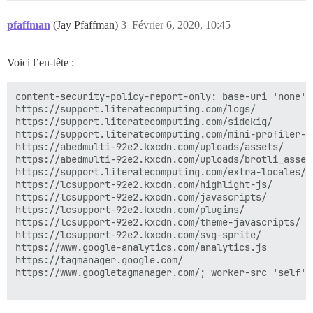
pfaffman
(Jay Pfaffman)
3
Février 6, 2020, 10:45
Voici l’en-tête :
content-security-policy-report-only: base-uri 'none';
https://support.literatecomputing.com/logs/ 

https://support.literatecomputing.com/sidekiq/ 

https://support.literatecomputing.com/mini-profiler-re
https://abedmulti-92e2.kxcdn.com/uploads/assets/ 

https://abedmulti-92e2.kxcdn.com/uploads/brotli_asset/
https://support.literatecomputing.com/extra-locales/ 

https://lcsupport-92e2.kxcdn.com/highlight-js/ 

https://lcsupport-92e2.kxcdn.com/javascripts/ 

https://lcsupport-92e2.kxcdn.com/plugins/ 

https://lcsupport-92e2.kxcdn.com/theme-javascripts/ 

https://lcsupport-92e2.kxcdn.com/svg-sprite/ 

https://www.google-analytics.com/analytics.js 

https://tagmanager.google.com/ 

https://www.googletagmanager.com/; worker-src 'self' b