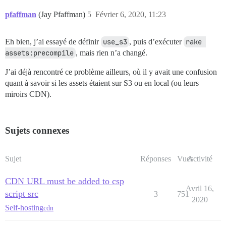
pfaffman
(Jay Pfaffman)
5
Février 6, 2020, 11:23
Eh bien, j’ai essayé de définir
use_s3
, puis d’exécuter
rake 
assets:precompile
, mais rien n’a changé.
J’ai déjà rencontré ce problème ailleurs, où il y avait une confusion
quant à savoir si les assets étaient sur S3 ou en local (ou leurs
miroirs CDN).
Sujets connexes
Sujet
Réponses
Vues
Activité
CDN URL must be added to csp
Avril 16,
script src
3
751
2020
Self-hosting
cdn