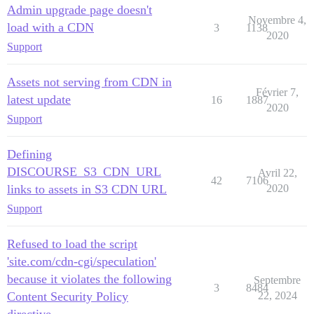
Admin upgrade page doesn't
Novembre 4,
load with a CDN
3
1138
2020
Support
Assets not serving from CDN in
Février 7,
latest update
16
1887
2020
Support
Defining
DISCOURSE_S3_CDN_URL
Avril 22,
42
7106
links to assets in S3 CDN URL
2020
Support
Refused to load the script
'site.com/cdn-cgi/speculation'
because it violates the following
Septembre
3
8484
Content Security Policy
22, 2024