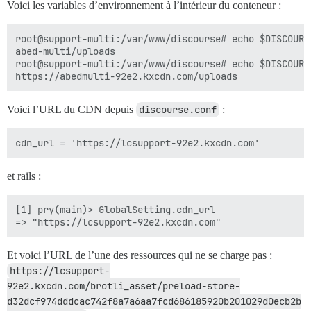
Voici les variables d’environnement à l’intérieur du conteneur :
root@support-multi:/var/www/discourse# echo $DISCOURS
abed-multi/uploads

root@support-multi:/var/www/discourse# echo $DISCOURSE
Voici l’URL du CDN depuis
discourse.conf
:
et rails :
[1] pry(main)> GlobalSetting.cdn_url

Et voici l’URL de l’une des ressources qui ne se charge pas :
https://lcsupport-
92e2.kxcdn.com/brotli_asset/preload-store-
d32dcf974dddcac742f8a7a6aa7fcd686185920b201029d0ecb2b