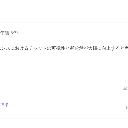
日午後 5:33
ペリエンスにおけるチャットの可視性と
統合性
が大幅に向上すると
返
setup
1