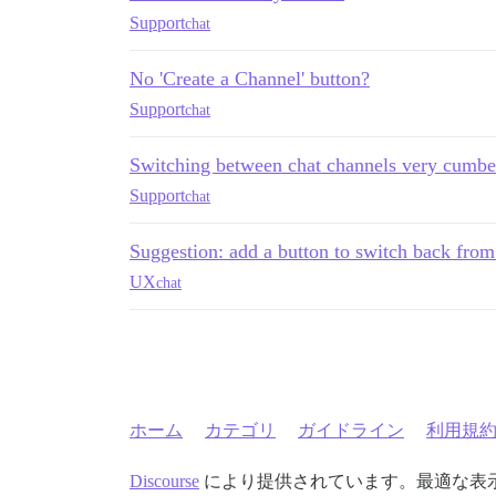
Support
chat
No 'Create a Channel' button?
Support
chat
Switching between chat channels very cumber
Support
chat
Suggestion: add a button to switch back from 
UX
chat
ホーム
カテゴリ
ガイドライン
利用規
Discourse
により提供されています。最適な表示のた