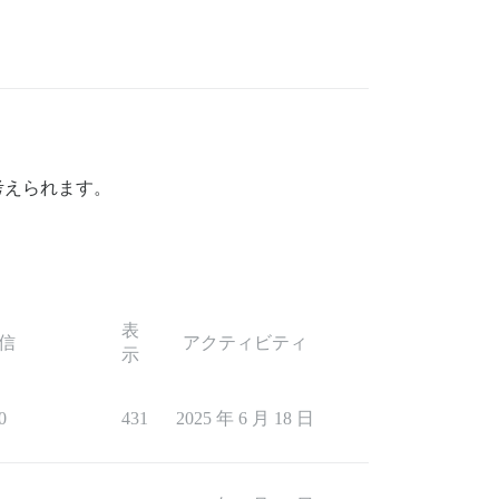
考えられます。
表
信
アクティビティ
示
0
431
2025 年 6 月 18 日