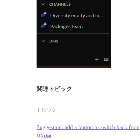
関連トピック
トピック
Suggestion: add a button to switch back from 
UX
chat