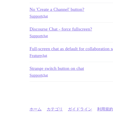
No 'Create a Channel' button?
Support
chat
Discourse Chat - force fullscreen?
Support
chat
Full-screen chat as default for collaboration 
Feature
chat
Strange switch button on chat
Support
chat
ホーム
カテゴリ
ガイドライン
利用規