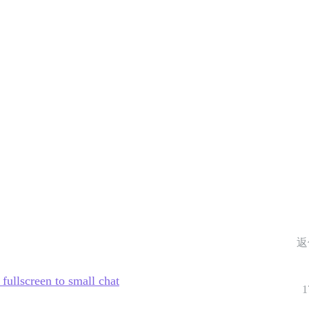
返
fullscreen to small chat
1