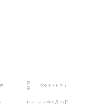
表
信
アクティビティ
示
7
1484
2022 年 5 月 25 日