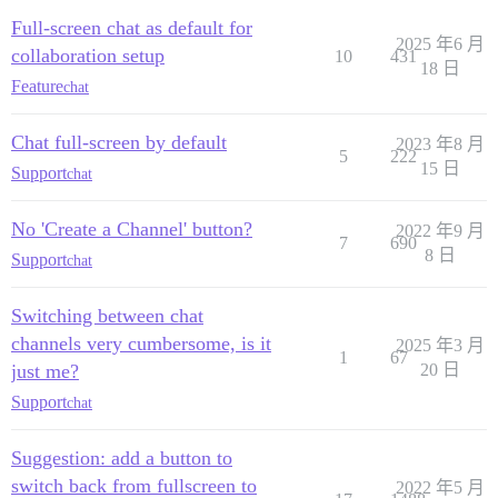
Full-screen chat as default for
2025 年6 月
collaboration setup
10
431
18 日
Feature
chat
Chat full-screen by default
2023 年8 月
5
222
15 日
Support
chat
No 'Create a Channel' button?
2022 年9 月
7
690
8 日
Support
chat
Switching between chat
channels very cumbersome, is it
2025 年3 月
1
67
just me?
20 日
Support
chat
Suggestion: add a button to
switch back from fullscreen to
2022 年5 月