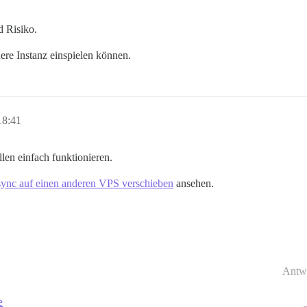
d Risiko.
uere Instanz einspielen können.
18:41
len einfach funktionieren.
sync auf einen anderen VPS verschieben
ansehen.
Antw
e