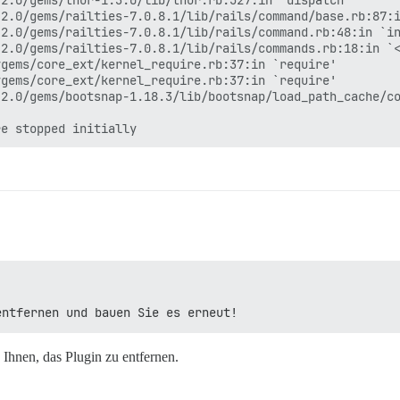
2.0/gems/thor-1.3.0/lib/thor.rb:527:in `dispatch'

2.0/gems/railties-7.0.8.1/lib/rails/command/base.rb:87:i
2.0/gems/railties-7.0.8.1/lib/rails/command.rb:48:in `in
2.0/gems/railties-7.0.8.1/lib/rails/commands.rb:18:in `<
gems/core_ext/kernel_require.rb:37:in `require'

gems/core_ext/kernel_require.rb:37:in `require'

2.0/gems/bootsnap-1.18.3/lib/bootsnap/load_path_cache/co
entfernen und bauen Sie es erneut!
 Ihnen, das Plugin zu entfernen.