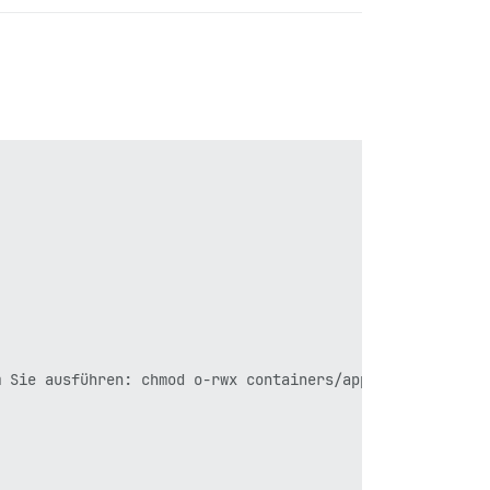
 Sie ausführen: chmod o-rwx containers/app.yml
