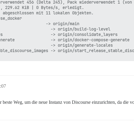
rverwendet 456 (Delta 245), Pack wiederverwendet 1 (von 
, 229.62 KiB | 0 Bytes/s, erledigt.

 abgeschlossen mit 11 lokalen Objekten.

se_docker

                   -> origin/main

                     -> origin/build-log-level

s                    -> origin/consolidate_layers

nerate               -> origin/docker-compose-generate

                     -> origin/generate-locales

ble_discourse_images -> origin/start_release_stable_disc
         | 168 +++++++++++++++++++++++++----------------
         |  45 ++++++++++++

         |   1 +

:07
r beste Weg, um die neue Instanz von Discourse einzurichten, da die v
5.template.yml
