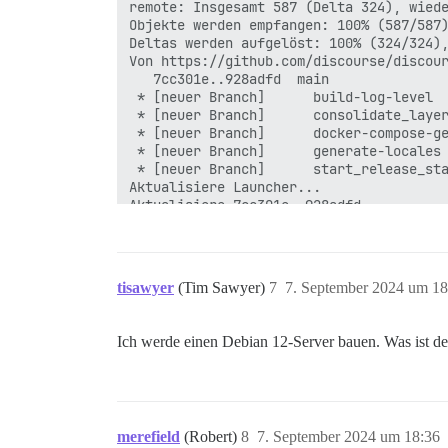
remote: Insgesamt 587 (Delta 324), wiede
Objekte werden empfangen: 100% (587/587)
Deltas werden aufgelöst: 100% (324/324),
Von https://github.com/discourse/discour
   7cc301e..928adfd  main               
 * [neuer Branch]      build-log-level  
 * [neuer Branch]      consolidate_layer
 * [neuer Branch]      docker-compose-ge
 * [neuer Branch]      generate-locales 
 * [neuer Branch]      start_release_sta
Aktualisiere Launcher...

Aktualisiere 7cc301e..928adfd

Fast-forward

 .github/workflows/build.yml            
 .github/workflows/launcher_go.yml      
 .gitignore                             
tisawyer
(Tim Sawyer)
7
7. September 2024 um 18
... geschnitten ...

Ich werde einen Debian 12-Server bauen. Was ist de
 create mode 100644 templates/postgres.1
Launcher aktualisiert, starte neu...

merefield
(Robert)
8
7. September 2024 um 18:36