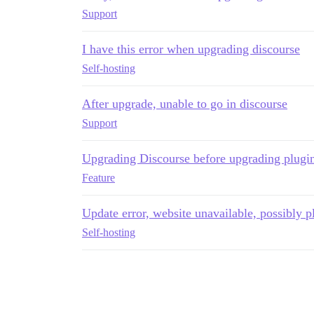
Support
I have this error when upgrading discourse
Self-hosting
After upgrade, unable to go in discourse
Support
Upgrading Discourse before upgrading plugi
Feature
Update error, website unavailable, possibly p
Self-hosting