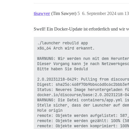
tisawyer
(Tim Sawyer)
5
6. September 2024 um 13
Swell! Ein Docker-Update ist erforderlich und wir v
./launcher rebuild app

x86_64 Arch wird erkannt.

WARNUNG: Wir werden nun mit dem Herunter
Dieser Vorgang kann je nach Netzwerkgesc
Bitte haben Sie Geduld

2.0.20231218-0429: Pulling from discours
Digest: sha256:468f70b9bb4c6d0c6c2bbb3ef
Status: Neueres Image heruntergeladen fü
docker.io/discourse/base:2.0.20231218-04
WARNUNG: Die Datei containers/app.yml is
Stelle sicher, dass der Launcher auf dem
Hole origin

remote: Objekte werden aufgelistet: 587,
remote: Objekte werden gezählt: 100% (58
remote: Objekte werden komprimiert: 100%