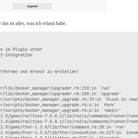
s ist alles, was ich erfasst habe.
n im Plugin unter

t-integration

tfernen und erneut zu erstellen!

r/lib/docker_manager/upgrader.rb:210:in `run'

r/lib/docker_manager/upgrader.rb:108:in `upgrade'

r/scripts/docker_manager_upgrade.rb:19:in `block in <mai
r/scripts/docker_manager_upgrade.rb:6:in `fork'

r/scripts/docker_manager_upgrade.rb:6:in `<main>'

2.0/gems/railties-7.0.8.1/lib/rails/commands/runner/runn
2.0/gems/railties-7.0.8.1/lib/rails/commands/runner/runn
2.0/gems/thor-1.3.0/lib/thor/command.rb:28:in `run'

2.0/gems/thor-1.3.0/lib/thor/invocation.rb:127:in `invok