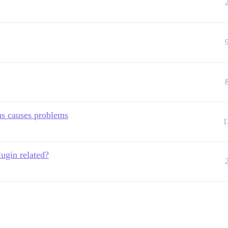
ns causes problems
1
lugin related?