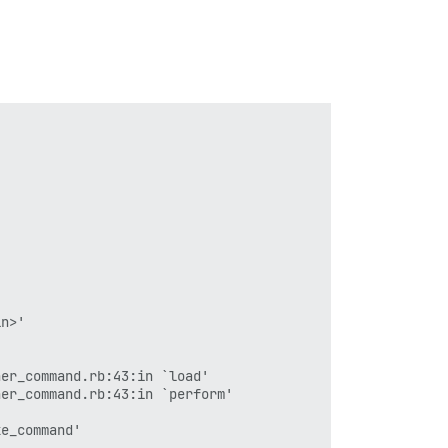
n>'

er_command.rb:43:in `load'

er_command.rb:43:in `perform'

e_command'
