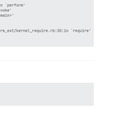
n `perform'

voke'

main>'

re_ext/kernel_require.rb:30:in `require'
