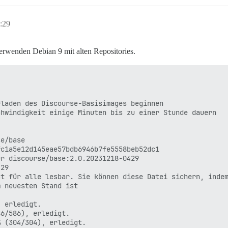
:29
erwenden Debian 9 mit alten Repositories.
laden des Discourse-Basisimages beginnen

hwindigkeit einige Minuten bis zu einer Stunde dauern

e/base

c1a5e12d145eae57bdb6946b7fe5558beb52dc1

r discourse/base:2.0.20231218-0429

29

t für alle lesbar. Sie können diese Datei sichern, indem
 neuesten Stand ist

 erledigt.

6/586), erledigt.

 (304/304), erledigt.
