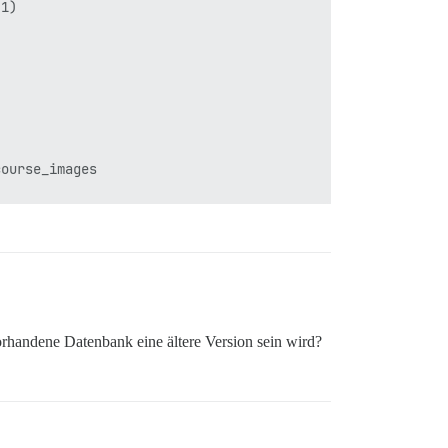
1)

ourse_images

-

orhandene Datenbank eine ältere Version sein wird?