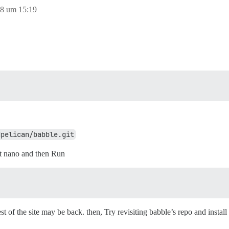
18 um 15:19
dpelican/babble.git
xit nano and then Run
st of the site may be back. then, Try revisiting babble’s repo and install 