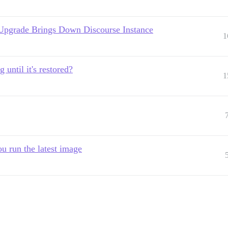
Upgrade Brings Down Discourse Instance
1
until it's restored?
1
u run the latest image