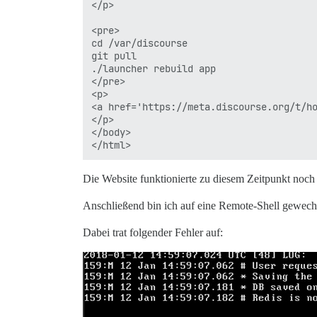
</p>

<pre>

cd /var/discourse

git pull

./launcher rebuild app

</pre>

<p>

<a href='https://meta.discourse.org/t/ho
</p>

</body>

Die Website funktionierte zu diesem Zeitpunkt noch
Anschließend bin ich auf eine Remote-Shell gewechs
Dabei trat folgender Fehler auf: