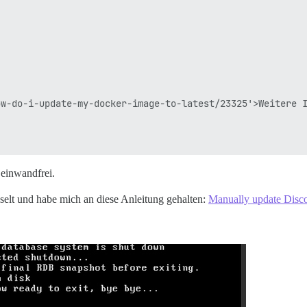
w-do-i-update-my-docker-image-to-latest/23325'>Weitere I
 einwandfrei.
elt und habe mich an diese Anleitung gehalten:
Manually update Disco