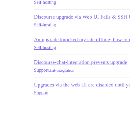
Self-hosting
Discourse upgrade via Web UI Fails & SSH 
Self-hosting
An upgrade knocked my site offline; how long 
Self-hosting
Discourse-chat-integration prevents upgrade
Support
chat-integration
Upgrades via the web UI are disabled until yo
Support