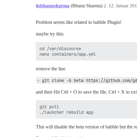
itsbhanusharma
(Bhanu Sharma)
2
12. Januar 20
Problem seems like related to babble Plugin!
maybe try this:
cd /var/discourse

remove the line
- git clone -b beta https://github.com/g
and then Hit Ctrl + O to save the file, Ctrl + X to e
git pull

This will disable the beta version of babble but the re