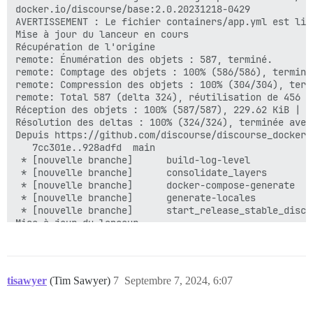
docker.io/discourse/base:2.0.20231218-0429

AVERTISSEMENT : Le fichier containers/app.yml est lis
Mise à jour du lanceur en cours

Récupération de l'origine

remote: Énumération des objets : 587, terminé.

remote: Comptage des objets : 100% (586/586), terminé.
remote: Compression des objets : 100% (304/304), termi
remote: Total 587 (delta 324), réutilisation de 456 (
Réception des objets : 100% (587/587), 229.62 KiB | 0
Résolution des deltas : 100% (324/324), terminée avec 
Depuis https://github.com/discourse/discourse_docker

   7cc301e..928adfd  main                            
 * [nouvelle branche]      build-log-level           
 * [nouvelle branche]      consolidate_layers        
 * [nouvelle branche]      docker-compose-generate   
 * [nouvelle branche]      generate-locales          
 * [nouvelle branche]      start_release_stable_disco
Mise à jour du lanceur...

Mise à jour de 7cc301e..928adfd

Fast-forward

 .github/workflows/build.yml                     | 16
 .github/workflows/launcher_go.yml               |  45
tisawyer
(Tim Sawyer)
7
Septembre 7, 2024, 6:07
 .gitignore                                      |   1
... coupé ...
