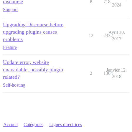
discourse
8
718
2024
Support
Upgrading Discourse before
upgrading plugins causes
Avril 30,
12
2332
problems
2017
Feature
Update error, website
unavailable, possibly plugin
Janvier 12,
2
1364
related?
2018
Self-hosting
Accueil
Catégories
Lignes directrices