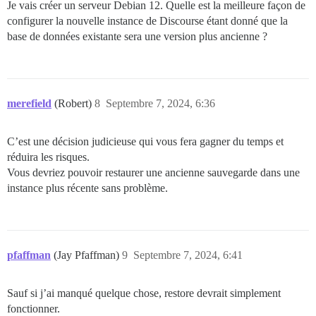
Je vais créer un serveur Debian 12. Quelle est la meilleure façon de
configurer la nouvelle instance de Discourse étant donné que la
 création en mode 100644 templates/postgres.15.templat
Lanceur mis à jour, redémarrage...

base de données existante sera une version plus ancienne ?
merefield
(Robert)
8
Septembre 7, 2024, 6:36
C’est une décision judicieuse qui vous fera gagner du temps et
réduira les risques.
Vous devriez pouvoir restaurer une ancienne sauvegarde dans une
instance plus récente sans problème.
pfaffman
(Jay Pfaffman)
9
Septembre 7, 2024, 6:41
Sauf si j’ai manqué quelque chose, restore devrait simplement
fonctionner.