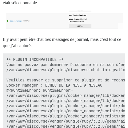
était sélectionnable.
Il y avait peut-être d’autres messages de journal, mais c’est tout ce
que j’ai capturé.
** PLUGIN INCOMPATIBLE **

Vous ne pouvez pas démarrer Discourse en raison d'err
/var/www/discourse/plugins/discourse-chat-integration

Veuillez essayer de supprimer ce plugin et de reconstr
Docker Manager : ÉCHEC DE LA MISE À NIVEAU

#<RuntimeError: RuntimeError>

/var/www/discourse/plugins/docker_manager/lib/docker_
/var/www/discourse/plugins/docker_manager/lib/docker_
/var/www/discourse/plugins/docker_manager/scripts/doc
/var/www/discourse/plugins/docker_manager/scripts/doc
/var/www/discourse/plugins/docker_manager/scripts/doc
/var/www/discourse/vendor/bundle/ruby/3.2.0/gems/rail
/var/www/discourse/vendor/bundle/ruby/3.2.0/gems/rail