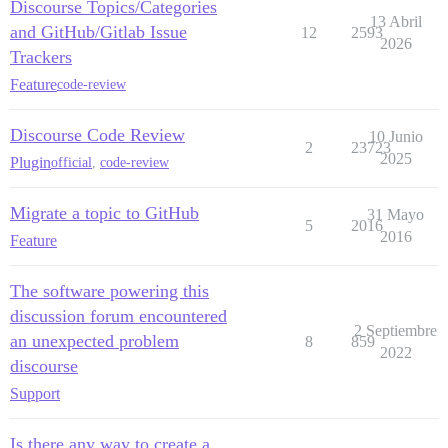
Discourse Topics/Categories
13 Abril
and GitHub/Gitlab Issue
12
2593
2026
Trackers
Feature
code-review
Discourse Code Review
10 Junio
2
23723
2025
Plugin
official
,
code-review
Migrate a topic to GitHub
31 Mayo
5
2016
2016
Feature
The software powering this
discussion forum encountered
2 Septiembre
an unexpected problem
8
859
2022
discourse
Support
Is there any way to create a