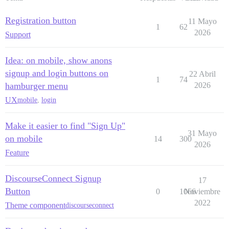
Registration button
11 Mayo
1
62
2026
Support
Idea: on mobile, show anons
signup and login buttons on
22 Abril
1
74
hamburger menu
2026
UX
mobile
,
login
Make it easier to find "Sign Up"
31 Mayo
on mobile
14
300
2026
Feature
DiscourseConnect Signup
17
Button
0
1066
Noviembre
2022
Theme component
discourseconnect