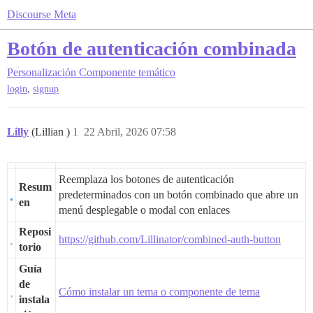
Discourse Meta
Botón de autenticación combinada
Personalización
Componente temático
,
login
signup
Lilly
(Lillian )
1
22 Abril, 2026 07:58
Reemplaza los botones de autenticación
Resum
predeterminados con un botón combinado que abre un
en
menú desplegable o modal con enlaces
Reposi
https://github.com/Lillinator/combined-auth-button
torio
Guía
de
Cómo instalar un tema o componente de tema
instala