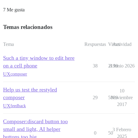
7 Me gusta
Temas relacionados
Tema
Respuestas
Vistas
Actividad
Such a tiny window to edit here
on a cell phone
38
2199
8 Junio 2026
UX
composer
Help us test the restyled
10
composer
29
5889
Noviembre
2017
UX
feedback
Composer:discard button too
small and light, AI helper
3 Febrero
0
50
buttons too big
2025