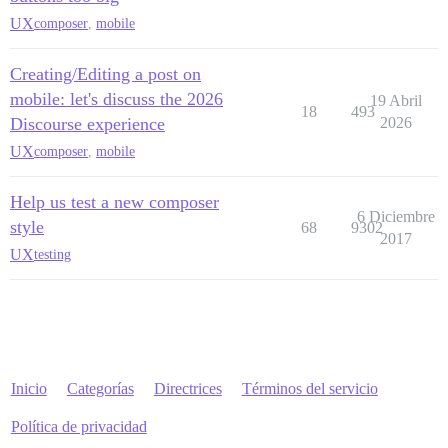
UX
composer
,
mobile
Creating/Editing a post on
mobile: let's discuss the 2026
19 Abril
18
493
Discourse experience
2026
UX
composer
,
mobile
Help us test a new composer
6 Diciembre
style
68
9302
2017
UX
testing
Inicio
Categorías
Directrices
Términos del servicio
Política de privacidad