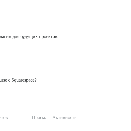
лагин для будущих проектов.
rse с Squarespace?
етов
Просм.
Активность