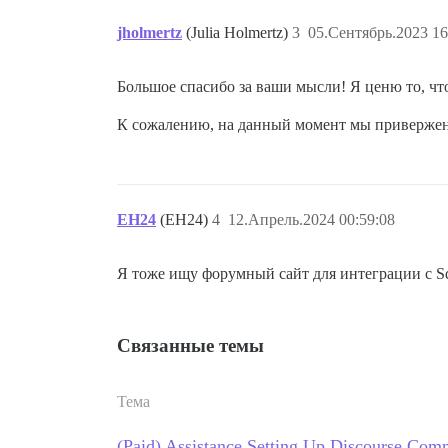
jholmertz
(Julia Holmertz)
3
05.Сентябрь.2023 16
Большое спасибо за ваши мысли! Я ценю то, что
К сожалению, на данный момент мы привержены 
EH24
(EH24)
4
12.Апрель.2024 00:59:08
Я тоже ищу форумный сайт для интеграции с Squ
Связанные темы
Тема
(Paid) Assistance Setting Up Discourse Comm