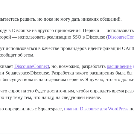
ытаетесь решить, но пока не могу дать никаких обещаний.
оду в Discourse из другого приложения. Первый — использовать
орой — использовать реализацию SSO в Discourse (
DiscourseCon
гут использоваться в качестве провайдеров идентификации OAut
сообщит об этом.
рживает
DiscourseConnect
, но, возможно, разработать
расширение д
и Squarespace/Discourse. Разработка такого расширения была бы 
л бы существовать на отдельном сервере. Я думаю, что это дол
 что спрос на это будет достаточным, чтобы оправдать время раз
ю эту тему тем, что найду, на следующей неделе.
но определились с Squarespace,
плагин Discourse для WordPress
по