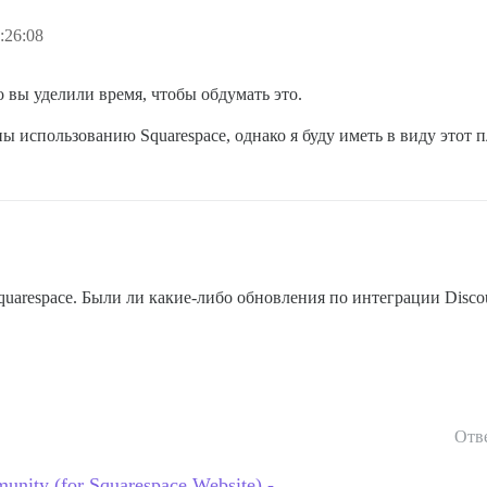
:26:08
 вы уделили время, чтобы обдумать это.
использованию Squarespace, однако я буду иметь в виду этот п
arespace. Были ли какие-либо обновления по интеграции Discou
Отв
unity (for Squarespace Website) -