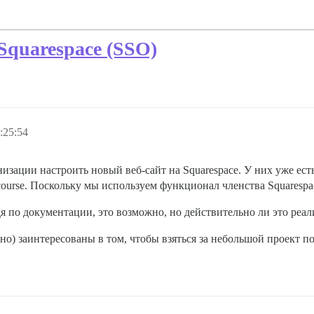
Squarespace (SSO)
:25:54
зации настроить новый веб-сайт на Squarespace. У них уже есть
scourse. Поскольку мы используем функционал членства Squaresp
дя по документации, это возможно, но действительно ли это реал
ёзно) заинтересованы в том, чтобы взяться за небольшой проект п