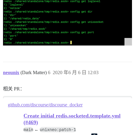
neounix
(Dark Matter)
6
2020 年6 月 6 日 12:03
相关 PR：
github.com/discourse/discourse_docker
Create initial redis.socketed.template.yml
(#469)
main
unixneo:patch-1
←