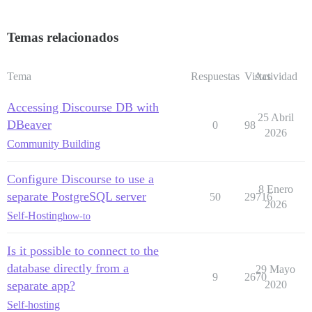
Temas relacionados
Tema
Respuestas
Vistas
Actividad
Accessing Discourse DB with
25 Abril
DBeaver
0
98
2026
Community Building
Configure Discourse to use a
8 Enero
separate PostgreSQL server
50
29716
2026
Self-Hosting
how-to
Is it possible to connect to the
database directly from a
29 Mayo
9
2670
separate app?
2020
Self-hosting