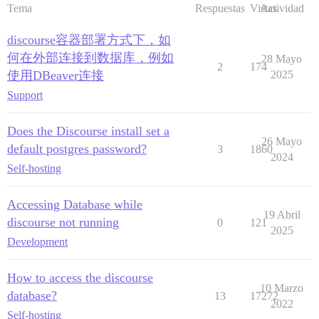
Tema
Respuestas
Vistas
Actividad
discourse容器部署方式下，如
何在外部连接到数据库，例如
28 Mayo
2
174
使用DBeaver连接
2025
Support
Does the Discourse install set a
26 Mayo
default postgres password?
3
1860
2024
Self-hosting
Accessing Database while
19 Abril
discourse not running
0
121
2025
Development
How to access the discourse
10 Marzo
database?
13
17272
2022
Self-hosting