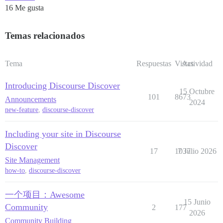
16 Me gusta
Temas relacionados
Tema
Respuestas
Vistas
Actividad
Introducing Discourse Discover
15 Octubre
101
8673
Announcements
2024
new-feature
,
discourse-discover
Including your site in Discourse
Discover
17
1037
7 Julio 2026
Site Management
how-to
,
discourse-discover
一个项目：Awesome
15 Junio
Community
2
177
2026
Community Building