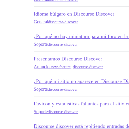
Idioma búlgaro en Discourse Discover
General
discourse-discover
¿Por qué no hay miniatura para mi foro en la
Soporte
discourse-discover
Presentamos Discourse Discover
Anuncios
new-feature
,
discourse-discover
¿Por qué mi sitio no aparece en Discourse Di
Soporte
discourse-discover
Favicon y estadísticas faltantes para el sitio 
Soporte
discourse-discover
Discourse discover está repitiendo entradas 