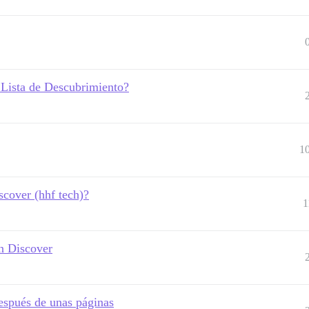
 Lista de Descubrimiento?
1
scover (hhf tech)?
1
en Discover
después de unas páginas