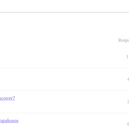
Respu
1
scover?
engañosos