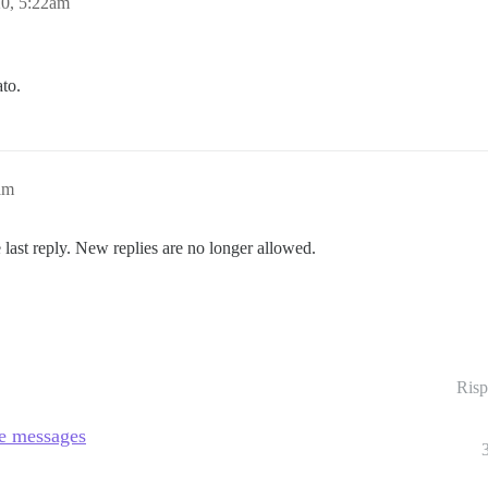
0, 5:22am
ato.
am
 last reply. New replies are no longer allowed.
Risp
te messages