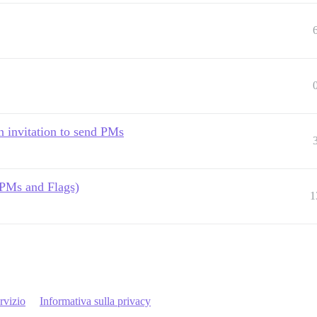
n invitation to send PMs
(PMs and Flags)
1
rvizio
Informativa sulla privacy