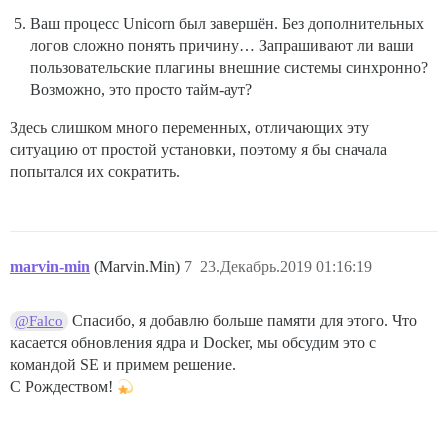
Mem:           1838        1340          66          
Ваш процесс Unicorn был завершён. Без дополнительных
Swap:          3071         388        2683

логов сложно понять причину… Запрашивают ли ваши
пользовательские плагины внешние системы синхронно?
==================== ПРОВЕРКА МЕСТА НА ДИСКЕ =========
---------- Место на диске ОС ----------

Возможно, это просто тайм-аут?
Файловая система             Размер  Использовано  До
/dev/mapper/vg00-root   19G   15G  3.3G  82% /

Здесь слишком много переменных, отличающих эту
/dev/mapper/vg00-root   19G   15G  3.3G  82% /var/lib/
ситуацию от простой установки, поэтому я бы сначала
/dev/mapper/vg00-root   19G   15G  3.3G  82% /

попытался их сократить.
---------- Место на диске контейнера ----------

==================== ИНФОРМАЦИЯ О ДИСКАХ =============
marvin-min
(Marvin.Min)
7
23.Декабрь.2019 01:16:19
Диск /dev/sda: 21,5 ГБ, 21474836480 байт, 41943040 сек
Единицы измерения = сектора по 1 * 512 = 512 байт

Спасибо, я добавлю больше памяти для этого. Что
@Falco
Размер сектора (логический/физический): 512 байт / 512
Размер ввода-вывода (минимальный/оптимальный): 512 бай
касается обновления ядра и Docker, мы обсудим это с
Тип метки диска: dos

командой SE и примем решение.
Идентификатор диска: 0x0005c8ec

С Рождеством!
   Устройство Загрузочный  Начало        Конец       
/dev/sda1   *        2048     1050623      524288   83