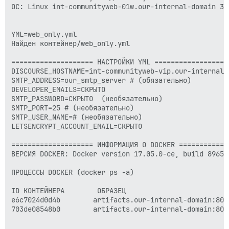
ОС: Linux int-communityweb-01w.our-internal-domain 3.
YML=web_only.yml

Найден контейнер/web_only.yml

==================== НАСТРОЙКИ YML ===================
DISCOURSE_HOSTNAME=int-communityweb-vip.our-internal-d
SMTP_ADDRESS=our_smtp_server # (обязательно)

DEVELOPER_EMAILS=СКРЫТО 

SMTP_PASSWORD=СКРЫТО  (необязательно)

SMTP_PORT=25 # (необязательно)

SMTP_USER_NAME=# (необязательно)

LETSENCRYPT_ACCOUNT_EMAIL=СКРЫТО 

==================== ИНФОРМАЦИЯ О DOCKER =============
ВЕРСИЯ DOCKER: Docker version 17.05.0-ce, build 89658b
ПРОЦЕССЫ DOCKER (docker ps -a)

ID КОНТЕЙНЕРА        ОБРАЗЕЦ                         
e6c7024d0d4b        artifacts.our-internal-domain:808
703de08548b0        artifacts.our-internal-domain:808