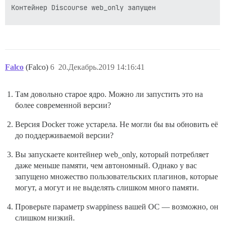
Контейнер Discourse web_only запущен

==================== ПЛАГИНЫ ====================

          - git clone https://github.com/discourse/doc
          - git clone https://gitlab.our-internal-dom
          - git clone https://gitlab.our-internal-dom
Falco
(Falco)
6
20.Декабрь.2019 14:16:41
          - git clone  --branch upgarde-newrelic-gem 
ПРЕДУПРЕЖДЕНИЕ:

Там довольно старое ядро. Можно ли запустить это на
Похоже, у вас установлены неофициальные плагины.

более современной версии?
Если у вас возникают проблемы, отключите их и попробу
Версия Docker тоже устарела. Не могли бы вы обновить её
См. официальный список по ссылке: https://github.com/
до поддерживаемой версии?
========================================

Версия Discourse на int-communityweb-vip.our-internal
Вы запускаете контейнер web_only, который потребляет
Версия Discourse на localhost: Discourse 2.4.0.beta8 

даже меньше памяти, чем автономный. Однако у вас
запущено множество пользовательских плагинов, которые
могут, а могут и не выделять слишком много памяти.
==================== ИНФОРМАЦИЯ О ПАМЯТИ =============
ОС: Linux

ОЗУ (МБ): 1882

Проверьте параметр swappiness вашей ОС — возможно, он
слишком низкий.
              всего       использовано      свободно 