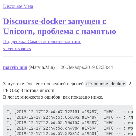
Discourse Meta
Discourse-docker запущен с
Unicorn, проблема с памятью
Поддержка
Самостоятельное хостинг
server-resources
marvin-min
(Marvin.Min)
1
20.Декабрь.2019 02:33:44
Запустите Docker с последней версией
discourse-docker
, 2
ГБ ОЗУ, 3 потока unicorn.
В логах множество ошибок, как показано ниже.
I, [2019-12-17T22:44:47.722151 #19487]  INFO -- : про
I, [2019-12-17T22:44:53.036892 #19487]  INFO -- : глав
I, [2019-12-17T22:44:55.704154 #19587]  INFO -- : work
I, [2019-12-17T22:44:56.644984 #19594]  INFO -- : work
I, [2019-12-17T22:44:57.595814 #19601]  INFO -- : work