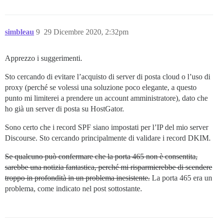
simbleau
9
29 Dicembre 2020, 2:32pm
Apprezzo i suggerimenti.
Sto cercando di evitare l’acquisto di server di posta cloud o l’uso di
proxy (perché se volessi una soluzione poco elegante, a questo
punto mi limiterei a prendere un account amministratore), dato che
ho già un server di posta su HostGator.
Sono certo che i record SPF siano impostati per l’IP del mio server
Discourse. Sto cercando principalmente di validare i record DKIM.
Se qualcuno può confermare che la porta 465 non è consentita,
sarebbe una notizia fantastica, perché mi risparmierebbe di scendere
troppo in profondità in un problema inesistente.
La porta 465 era un
problema, come indicato nel post sottostante.