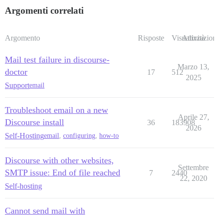
Argomenti correlati
Argomento
Risposte
Visualizzazioni
Attività
Mail test failure in discourse-
Marzo 13,
doctor
17
512
2025
Support
email
Troubleshoot email on a new
Aprile 27,
Discourse install
36
183908
2026
Self-Hosting
email
,
configuring
,
how-to
Discourse with other websites,
Settembre
SMTP issue: End of file reached
7
2440
22, 2020
Self-hosting
Cannot send mail with