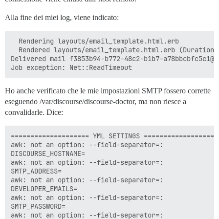
Alla fine dei miei log, viene indicato:
  Rendering layouts/email_template.html.erb

  Rendered layouts/email_template.html.erb (Duration:
Delivered mail f3853b94-b772-48c2-b1b7-a78bbcbfc5c1@d
Ho anche verificato che le mie impostazioni SMTP fossero corrette
eseguendo /var/discourse/discourse-doctor, ma non riesce a
convalidarle. Dice:
==================== YML SETTINGS ====================
awk: not an option: --field-separator=:

DISCOURSE_HOSTNAME=

awk: not an option: --field-separator=:

SMTP_ADDRESS=

awk: not an option: --field-separator=:

DEVELOPER_EMAILS=

awk: not an option: --field-separator=:

SMTP_PASSWORD=

awk: not an option: --field-separator=:
