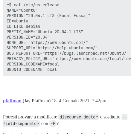
~$ cat /etc/os-release 

NAME="Ubuntu"

VERSION="20.04.1 LTS (Focal Fossa)"

ID=ubuntu

ID_LIKE=debian

PRETTY_NAME="Ubuntu 20.04.1 LTS"

VERSION_ID="20.04"

HOME_URL="https://www.ubuntu.com/"

SUPPORT_URL="https://help.ubuntu.com/"

BUG_REPORT_URL="https://bugs.launchpad.net/ubuntu/"

PRIVACY_POLICY_URL="https://www.ubuntu.com/legal/term
VERSION_CODENAME=focal

pfaffman
(Jay Pfaffman)
18
4 Gennaio 2021, 7:42pm
Potresti provare a modificare
discourse-doctor
e sostituire
--
field-separator
con
-F
?