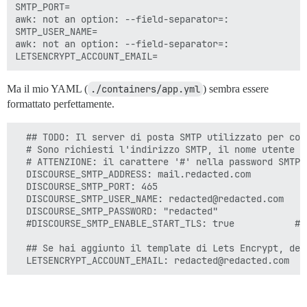
SMTP_PORT=

awk: not an option: --field-separator=:

SMTP_USER_NAME=

awk: not an option: --field-separator=:

Ma il mio YAML (
./containers/app.yml
) sembra essere
formattato perfettamente.
  ## TODO: Il server di posta SMTP utilizzato per con
  # Sono richiesti l'indirizzo SMTP, il nome utente e 
  # ATTENZIONE: il carattere '#' nella password SMTP 
  DISCOURSE_SMTP_ADDRESS: mail.redacted.com

  DISCOURSE_SMTP_PORT: 465

  DISCOURSE_SMTP_USER_NAME: redacted@redacted.com

  DISCOURSE_SMTP_PASSWORD: "redacted"

  #DISCOURSE_SMTP_ENABLE_START_TLS: true           # 
  ## Se hai aggiunto il template di Lets Encrypt, dec