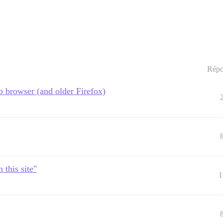
Répo
 browser (and older Firefox)
 this site"
1