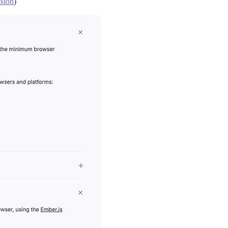
ssion
)