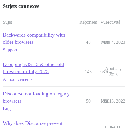
Sujets connexes
Sujet
Réponses
Vues
Activité
Backwards compatibility with
older browsers
48
4479
Mars 4, 2023
Support
Dropping iOS 15 & other old
Août 21,
browsers in July 2025
143
63564
2025
Announcements
Discourse not loading on legacy
browsers
50
5926
Mai 13, 2022
Bug
Why does Discourse prevent
Juillet 11,